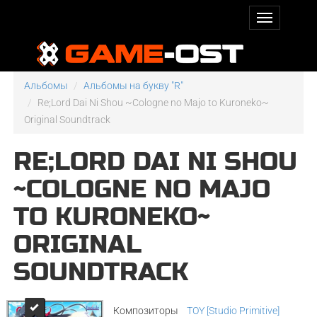
Альбомы
Альбомы на букву "R"
Re;Lord Dai Ni Shou ~Cologne no Majo to Kuroneko~
Original Soundtrack
RE;LORD DAI NI SHOU
~COLOGNE NO MAJO
TO KURONEKO~
ORIGINAL
SOUNDTRACK
Композиторы
TOY [Studio Primitive]