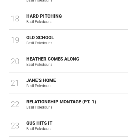
Basil Poledouris
HARD PITCHING
18
Basil Poledouris
OLD SCHOOL
19
Basil Poledouris
HEATHER COMES ALONG
20
Basil Poledouris
JANE’S HOME
21
Basil Poledouris
RELATIONSHIP MONTAGE (PT. 1)
22
Basil Poledouris
GUS HITS IT
23
Basil Poledouris