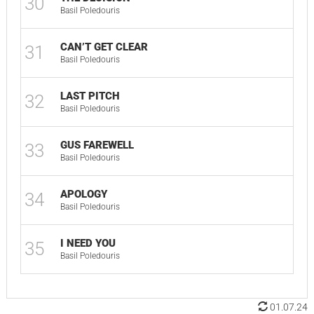
30
Basil Poledouris
CAN’T GET CLEAR
31
Basil Poledouris
LAST PITCH
32
Basil Poledouris
GUS FAREWELL
33
Basil Poledouris
APOLOGY
34
Basil Poledouris
I NEED YOU
35
Basil Poledouris
01.07.24