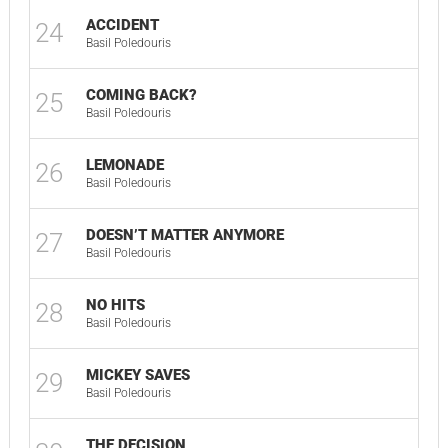
ACCIDENT
24
Basil Poledouris
COMING BACK?
25
Basil Poledouris
LEMONADE
26
Basil Poledouris
DOESN’T MATTER ANYMORE
27
Basil Poledouris
NO HITS
28
Basil Poledouris
MICKEY SAVES
29
Basil Poledouris
THE DECISION