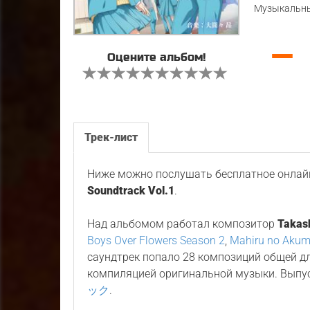
Музыкальны
—
Оцените альбом!
Трек-лист
Ниже можно послушать бесплатное онлайн
Soundtrack Vol.1
.
Над альбомом работал композитор
Takas
Boys Over Flowers Season 2
,
Mahiru no Aku
саундтрек попало 28 композиций общей д
компиляцией оригинальной музыки. Выпу
ック
.