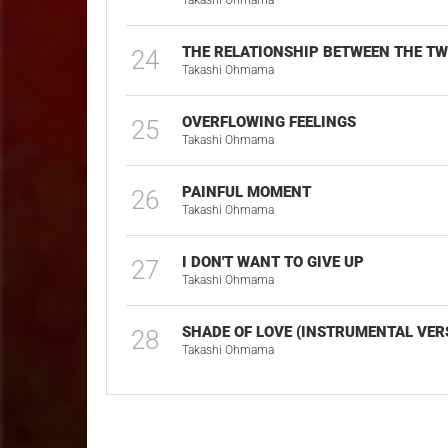
Takashi Ohmama
THE RELATIONSHIP BETWEEN THE T
24
Takashi Ohmama
OVERFLOWING FEELINGS
25
Takashi Ohmama
PAINFUL MOMENT
26
Takashi Ohmama
I DON'T WANT TO GIVE UP
27
Takashi Ohmama
SHADE OF LOVE (INSTRUMENTAL VER
28
Takashi Ohmama