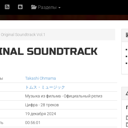
Разделы
Original Soundtrack Vol.1
GINAL SOUNDTRACK
ры
Takashi Ohmama
トムス・ミュージック
Музыка из фильма - Официальный релиз
Цифра - 28 треков
а
19 декабря 2024
ть
00:56:01