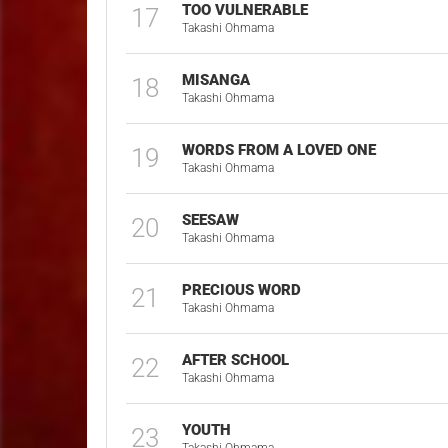
TOO VULNERABLE
17
Takashi Ohmama
MISANGA
18
Takashi Ohmama
WORDS FROM A LOVED ONE
19
Takashi Ohmama
SEESAW
20
Takashi Ohmama
PRECIOUS WORD
21
Takashi Ohmama
AFTER SCHOOL
22
Takashi Ohmama
YOUTH
23