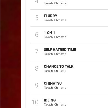
4
Takashi Ohmama
FLURRY
5
Takashi Ohmama
1 ON 1
6
Takashi Ohmama
SELF HATRED TIME
7
Takashi Ohmama
CHANCE TO TALK
8
Takashi Ohmama
CHINATSU
9
Takashi Ohmama
IDLING
10
Takashi Ohmama