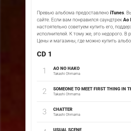
Превью альбома предоставлено
iTunes
. 
сайте. Если вам понравился саундтрек
Ao 
настоятельно советуем купить его, подде
исполнителей. К тому же, это недорого. В
Цены и магазины, где можно купить альбо
CD 1
AO NO HAKO
1
Takashi Ohmama
SOMEONE TO MEET FIRST THING IN 
2
Takashi Ohmama
CHATTER
3
Takashi Ohmama
USUAL SCENE