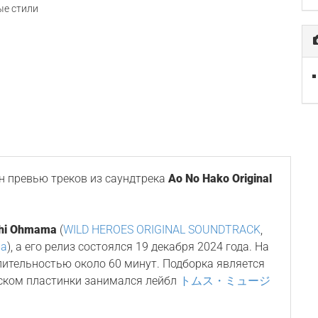
е стили
 превью треков из саундтрека
Ao No Hako Original
hi Ohmama
(
WILD HEROES ORIGINAL SOUNDTRACK
,
ma
), а его релиз состоялся 19 декабря 2024 года. На
лительностью около 60 минут. Подборка является
ском пластинки занимался лейбл
トムス・ミュージ