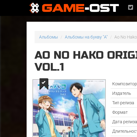
Альбомы
Альбомы на букву "A"
Ao No Hako 
AO NO HAKO ORI
VOL.1
Композито
Издатель
Тип релиза
Формат
Дата релиз
Длительнос