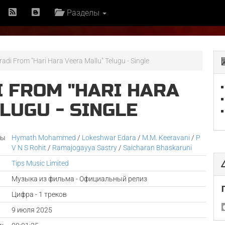
Разделы
radi From "Hari Hara Veera Mallu" Telugu - Single
I FROM "HARI HARA
LUGU - SINGLE
ры
Hymath Mohammed
/
Lokeshwar Edara
/
M.M. Keeravani
/
P
V N S Rohit
/
Ramajogayya Sastry
/
Saicharan Bhaskaruni
Tips Music Limited
Музыка из фильма - Официальный релиз
Цифра - 1 треков
а
9 июля 2025