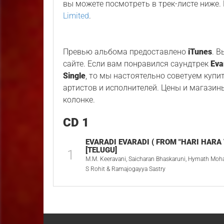
вы можете посмотреть в трек-листе ниже
Limited
.
Превью альбома предоставлено
iTunes
. 
сайте. Если вам понравился саундтрек
Eva
Single
, то мы настоятельно советуем купи
артистов и исполнителей. Цены и магазин
колонке.
CD 1
EVARADI EVARADI ( FROM "HARI HARA
[TELUGU]
1
M.M. Keeravani, Saicharan Bhaskaruni, Hymath Moh
S Rohit & Ramajogayya Sastry