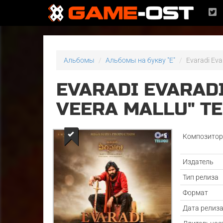
Альбомы
Альбомы на букву "E"
Evaradi Eva
EVARADI EVARAD
VEERA MALLU" TE
Композито
Издатель
Тип релиза
Формат
Дата релиз