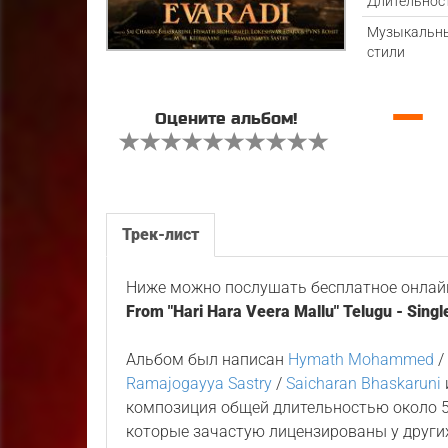
Длительнос
Музыкальн
стили
—
Оцените альбом!
Трек-лист
Ниже можно послушать бесплатное онлайн
From "Hari Hara Veera Mallu" Telugu - Singl
Альбом был написан
Hymath Mohammed
Ramajogayya Sastry
/
Saicharan Bhaskaruni
композиция общей длительностью около 5
которые зачастую лицензированы у других