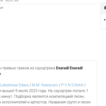
ть
00:01:35
ые
 превью треков из саундтрека
Evaradi Evaradi
e
.
/
Lokeshwar Edara
/
M.M. Keeravani
/
P V N S Rohit
/
и вышел 9 июля 2025 года. На саундтрек попало 1
 минут. Подборка является компиляцией песен,
 исполнителей и артистов. Названия групп и песен