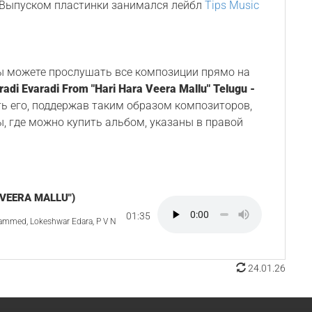
. Выпуском пластинки занимался лейбл
Tips Music
Вы можете прослушать все композиции прямо на
radi Evaradi From "Hari Hara Veera Mallu" Telugu -
ть его, поддержав таким образом композиторов,
ы, где можно купить альбом, указаны в правой
 VEERA MALLU")
01:35
ammed, Lokeshwar Edara, P V N
24.01.26