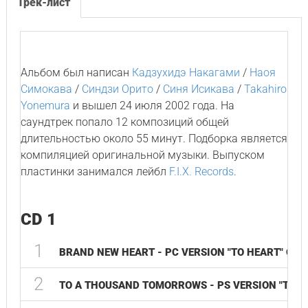
Трек-лист
Альбом был написан
Кадзухидэ Накагами
/
Наоя
Симокава
/
Синдзи Орито
/
Синя Исикава
/
Takahiro
Yonemura
и вышел 24 июля 2002 года. На
саундтрек попало 12 композиций общей
длительностью около 55 минут. Подборка является
компиляцией оригинальной музыки. Выпуском
пластинки занимался лейбл
F.I.X. Records
.
CD 1
1
BRAND NEW HEART - PC VERSION "TO HEART" OPE
2
TO A THOUSAND TOMORROWS - PS VERSION "TO H