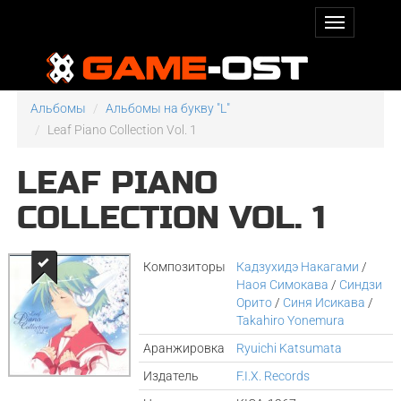
Альбомы
Альбомы на букву "L"
Leaf Piano Collection Vol. 1
LEAF PIANO
COLLECTION VOL. 1
Композиторы
Кадзухидэ Накагами
/
Наоя Симокава
/
Синдзи
Орито
/
Синя Исикава
/
Takahiro Yonemura
Аранжировка
Ryuichi Katsumata
Издатель
F.I.X. Records