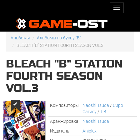
Альбомы
Альбомы на букву "B"
BLEACH "B" STATION FOURTH SEASON VOL.3
BLEACH "B" STATION
FOURTH SEASON
VOL.3
Композиторы
Naoshi Tsuda
/
Сиро
Сагису
/
T.B.
Аранжировка
Naoshi Tsuda
Издатель
Aniplex