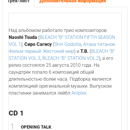
Трек-лист
Дополнительная информация
Над альбомом работало трио композиторов:
Naoshi Tsuda
(
BLEACH "B" STATION FIFTH SEASON
VOL.1
),
Сиро Сагису
(
Shin Godzilla
,
Атака титанов.
Фильм первый: Жестокий мир
) и
T.B.
(
BLEACH "B"
STATION VOL.3
,
BLEACH "B" STATION VOL.2
), а его
релиз состоялся 25 августа 2010 года. На
саундтрек попало 6 композиций общей
длительностью более часа. Подборка является
компиляцией оригинальной музыки. Выпуском
пластинки занимался лейбл
Aniplex
.
CD 1
1
OPENING TALK