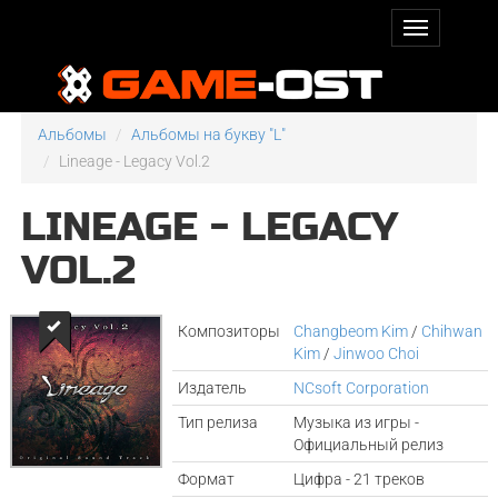
Альбомы
Альбомы на букву "L"
Lineage - Legacy Vol.2
LINEAGE - LEGACY
VOL.2
Композиторы
Changbeom Kim
/
Chihwan
Kim
/
Jinwoo Choi
Издатель
NCsoft Corporation
Тип релиза
Музыка из игры -
Официальный релиз
Формат
Цифра - 21 треков