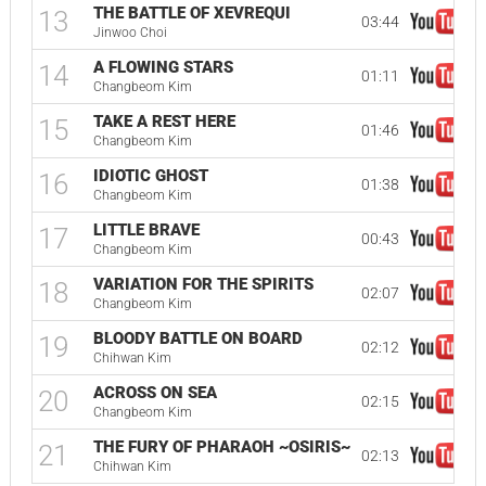
THE BATTLE OF XEVREQUI
13
03:44
Jinwoo Choi
A FLOWING STARS
14
01:11
Changbeom Kim
TAKE A REST HERE
15
01:46
Changbeom Kim
IDIOTIC GHOST
16
01:38
Changbeom Kim
LITTLE BRAVE
17
00:43
Changbeom Kim
VARIATION FOR THE SPIRITS
18
02:07
Changbeom Kim
BLOODY BATTLE ON BOARD
19
02:12
Chihwan Kim
ACROSS ON SEA
20
02:15
Changbeom Kim
THE FURY OF PHARAOH ~OSIRIS~
21
02:13
Chihwan Kim