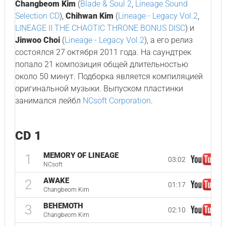
Changbeom Kim
(
Blade & Soul 2
,
Lineage Sound
Selection CD
),
Chihwan Kim
(
Lineage - Legacy Vol.2
,
LINEAGE II THE CHAOTIC THRONE BONUS DISC
) и
Jinwoo Choi
(
Lineage - Legacy Vol.2
), а его релиз
состоялся 27 октября 2011 года. На саундтрек
попало 21 композиция общей длительностью
около 50 минут. Подборка является компиляцией
оригинальной музыки. Выпуском пластинки
занимался лейбл
NCsoft Corporation
.
CD 1
MEMORY OF LINEAGE
1
03:02
NCsoft
AWAKE
2
01:17
Changbeom Kim
BEHEMOTH
3
02:10
Changbeom Kim