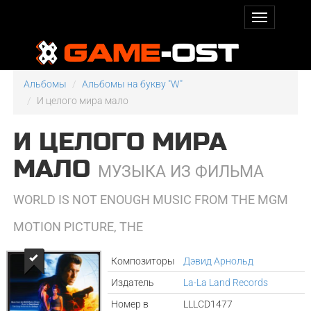
Альбомы
Альбомы на букву "W"
И целого мира мало
И ЦЕЛОГО МИРА
МАЛО
МУЗЫКА ИЗ ФИЛЬМА
WORLD IS NOT ENOUGH MUSIC FROM THE MGM
MOTION PICTURE, THE
Композиторы
Дэвид Арнольд
Издатель
La-La Land Records
Номер в
LLLCD1477