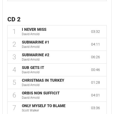
CD 2
I NEVER MISS
1
03:32
David Arnold
SUBMARINE #1
2
04:11
David Arnold
SUBMARINE #2
3
06:26
David Arnold
SUB GETS IT
4
00:46
David Arnold
CHRISTMAS IN TURKEY
5
01:28
David Arnold
ORBIS NON SUFFICIT
6
04:01
David Arnold
ONLY MYSELF TO BLAME
7
03:36
Scott Walker