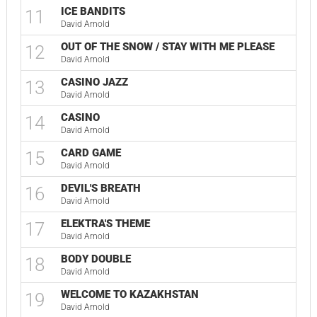
ICE BANDITS
11
David Arnold
OUT OF THE SNOW / STAY WITH ME PLEASE
12
David Arnold
CASINO JAZZ
13
David Arnold
CASINO
14
David Arnold
CARD GAME
15
David Arnold
DEVIL'S BREATH
16
David Arnold
ELEKTRA'S THEME
17
David Arnold
BODY DOUBLE
18
David Arnold
WELCOME TO KAZAKHSTAN
19
David Arnold