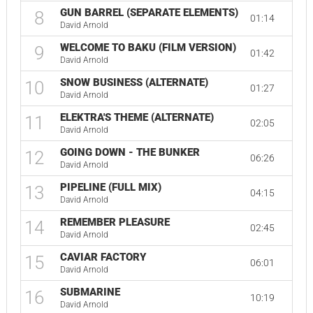
GUN BARREL (SEPARATE ELEMENTS)
8
01:14
David Arnold
WELCOME TO BAKU (FILM VERSION)
9
01:42
David Arnold
SNOW BUSINESS (ALTERNATE)
10
01:27
David Arnold
ELEKTRA'S THEME (ALTERNATE)
11
02:05
David Arnold
GOING DOWN - THE BUNKER
12
06:26
David Arnold
PIPELINE (FULL MIX)
13
04:15
David Arnold
REMEMBER PLEASURE
14
02:45
David Arnold
CAVIAR FACTORY
15
06:01
David Arnold
SUBMARINE
16
10:19
David Arnold