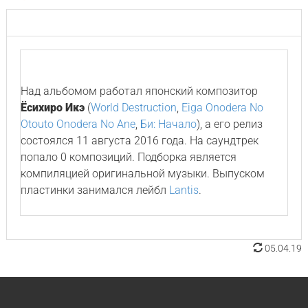
Над альбомом работал японский композитор
Ёсихиро Икэ
(
World Destruction
,
Eiga Onodera No
Otouto Onodera No Ane
,
Би: Начало
), а его релиз
состоялся 11 августа 2016 года. На саундтрек
попало 0 композиций. Подборка является
компиляцией оригинальной музыки. Выпуском
пластинки занимался лейбл
Lantis
.
05.04.19