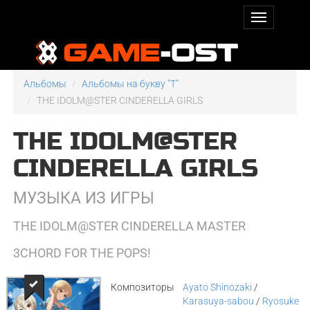
Альбомы
Альбомы на букву "T"
THE IDOLM@STER CINDERELLA GIRLS
THE IDOLM@STER
CINDERELLA GIRLS
МУЗЫКА ИЗ ИГРЫ
THE IDOLM@STER CINDERELLA MASTER
3CHORD FOR THE POPS!
Композиторы
Ayato Shinozaki
/
Karasuya-sabou
/
Ryosuke