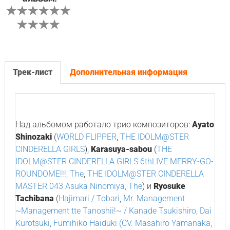
Трек-лист
Дополнительная информация
Над альбомом работало трио композиторов:
Ayato
Shinozaki
(
WORLD FLIPPER
,
THE IDOLM@STER
CINDERELLA GIRLS
),
Karasuya-sabou
(
THE
IDOLM@STER CINDERELLA GIRLS 6thLIVE MERRY-GO-
ROUNDOME!!!, The
,
THE IDOLM@STER CINDERELLA
MASTER 043 Asuka Ninomiya, The
) и
Ryosuke
Tachibana
(
Hajimari / Tobari
,
Mr. Management
~Management tte Tanoshii!~ / Kanade Tsukishiro, Dai
Kurotsuki, Fumihiko Haiduki (CV. Masahiro Yamanaka,