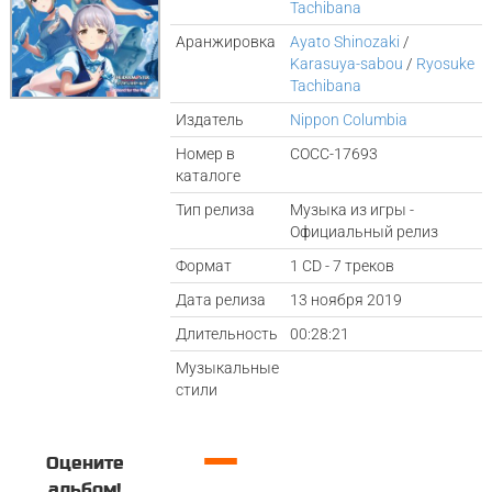
Tachibana
Аранжировка
Ayato Shinozaki
/
Karasuya-sabou
/
Ryosuke
Tachibana
Издатель
Nippon Columbia
Номер в
COCC-17693
каталоге
Тип релиза
Музыка из игры -
Официальный релиз
Формат
1 CD - 7 треков
Дата релиза
13 ноября 2019
Длительность
00:28:21
Музыкальные
стили
—
Оцените
альбом!