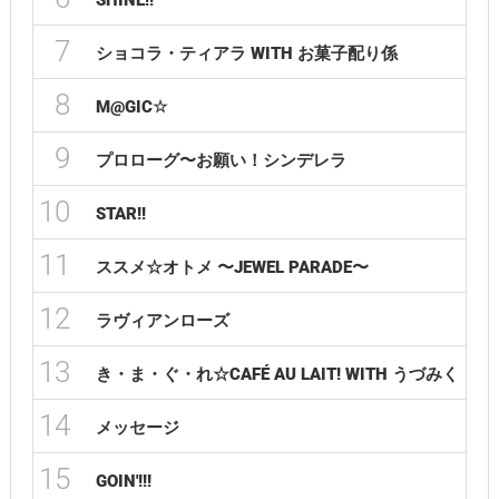
SHINE!!
7
ショコラ・ティアラ WITH お菓子配り係
8
M@GIC☆
9
プロローグ〜お願い！シンデレラ
10
STAR!!
11
ススメ☆オトメ 〜JEWEL PARADE〜
12
ラヴィアンローズ
13
き・ま・ぐ・れ☆CAFÉ AU LAIT! WITH うづみく
14
メッセージ
15
GOIN'!!!