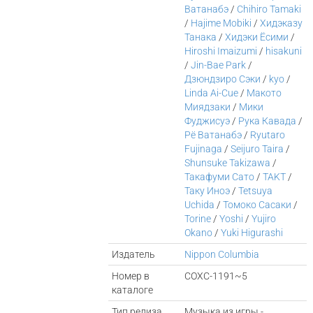
Ватанабэ
/
Chihiro Tamaki
/
Hajime Mobiki
/
Хидэказу
Танака
/
Хидэки Ёсими
/
Hiroshi Imaizumi
/
hisakuni
/
Jin-Bae Park
/
Дзюндзиро Сэки
/
kyo
/
Linda Ai-Cue
/
Макото
Миядзаки
/
Мики
Фуджисуэ
/
Рука Кавада
/
Рё Ватанабэ
/
Ryutaro
Fujinaga
/
Seijuro Taira
/
Shunsuke Takizawa
/
Такафуми Сато
/
TAKT
/
Таку Иноэ
/
Tetsuya
Uchida
/
Томоко Сасаки
/
Torine
/
Yoshi
/
Yujiro
Okano
/
Yuki Higurashi
Издатель
Nippon Columbia
Номер в
COXC-1191~5
каталоге
Тип релиза
Музыка из игры -