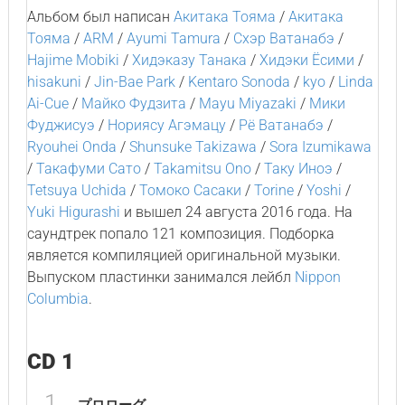
Альбом был написан
Акитака Тояма
/
Акитака
Тояма
/
ARM
/
Ayumi Tamura
/
Cхэр Ватанабэ
/
Hajime Mobiki
/
Хидэказу Танака
/
Хидэки Ёсими
/
hisakuni
/
Jin-Bae Park
/
Kentaro Sonoda
/
kyo
/
Linda
Ai-Cue
/
Майко Фудзита
/
Mayu Miyazaki
/
Мики
Фуджисуэ
/
Нориясу Агэмацу
/
Рё Ватанабэ
/
Ryouhei Onda
/
Shunsuke Takizawa
/
Sora Izumikawa
/
Такафуми Сато
/
Takamitsu Ono
/
Таку Иноэ
/
Tetsuya Uchida
/
Томоко Сасаки
/
Torine
/
Yoshi
/
Yuki Higurashi
и вышел 24 августа 2016 года. На
саундтрек попало 121 композиция. Подборка
является компиляцией оригинальной музыки.
Выпуском пластинки занимался лейбл
Nippon
Columbia
.
CD 1
1