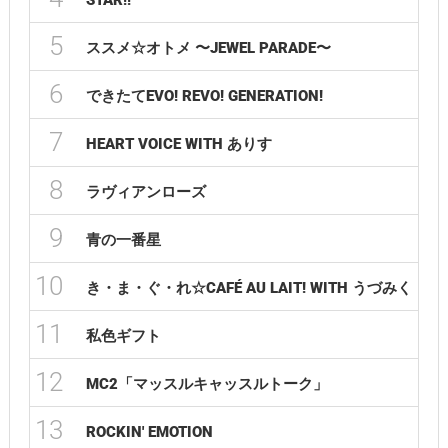
STAR!!
5
ススメ☆オトメ 〜JEWEL PARADE〜
6
できたてEVO! REVO! GENERATION!
7
HEART VOICE WITH ありす
8
ラヴィアンローズ
9
青の一番星
10
き・ま・ぐ・れ☆CAFÉ AU LAIT! WITH うづみく
11
私色ギフト
12
MC2「マッスルキャッスルトーク」
13
ROCKIN' EMOTION