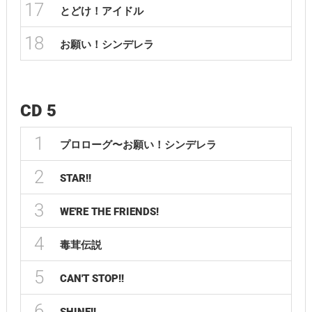
17
とどけ！アイドル
18
お願い！シンデレラ
CD 5
1
プロローグ〜お願い！シンデレラ
2
STAR!!
3
WE'RE THE FRIENDS!
4
毒茸伝説
5
CAN'T STOP!!
6