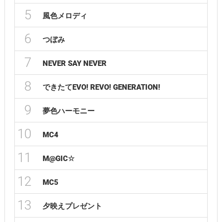
5
風色メロディ
6
つぼみ
7
NEVER SAY NEVER
8
できたてEVO! REVO! GENERATION!
9
夢色ハーモニー
10
MC4
11
M@GIC☆
12
MC5
13
夕映えプレゼント