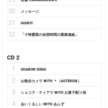
花簪 HANAKANZASHI
30
メッセージ
31
GOIN'!!!
32
「十時愛梨の休憩時間の業務連絡」
CD 2
1
SHABON SONG
2
お散歩カメラ WITH ＊（ASTERISK）
3
ショコラ・ティアラ WITH お菓子配り係
4
あいくるしい WITH あんず