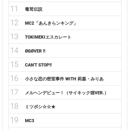
11
毒茸伝説
12
MC2「あんきらンキング」
13
TOKIMEKIエスカレート
14
ØΩØVER !!
15
CAN'T STOP!!
16
小さな恋の密室事件 WITH 莉嘉・みりあ
17
メルヘンデビュー！（サイキック猫VER.）
18
ミツボシ☆☆★
19
MC3