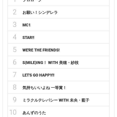
プロローグ
2
お願い！シンデレラ
3
MC1
4
STAR!!
5
WE'RE THE FRIENDS!
6
S(MILE)ING！ WITH 美穂・紗枝
7
LET'S GO HAPPY!!
8
気持ちいいよね 一等賞！
9
ミラクルテレパシー WITH 未央・藍子
10
あんずのうた