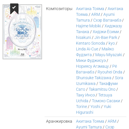
Композиторы
Акитака Тояма
/
Акитака
Тояма
/
ARM
/
Ayumi
Tamura
/
Cхэр Ватанабэ
/
Hajime Mobiki
/
Хидэказу
Танака
/
Хидэки Ёсими
/
hisakuni
/
Jin-Bae Park
/
Kentaro Sonoda
/
kyo
/
Linda Ai-Cue
/
Майко
Фудзита
/
Mayu Miyazaki
/
Мики Фуджисуэ
/
Нориясу Агэмацу
/
Рё
Ватанабэ
/
Ryouhei Onda
/
Shunsuke Takizawa
/
Sora
Izumikawa
/
Такафуми
Сато
/
Takamitsu Ono
/
Таку Иноэ
/
Tetsuya
Uchida
/
Томоко Сасаки
/
Torine
/
Yoshi
/
Yuki
Higurashi
Аранжировка
Акитака Тояма
/
ARM
/
Ayumi Tamura
/
Cхэр