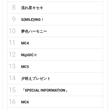
8
流れ星キセキ
9
S(MILE)ING！
10
夢色ハーモニー
11
MC4
12
M@GIC☆
13
MC5
14
夕映えプレゼント
15
「SPECIAL INFORMATION」
16
MC6