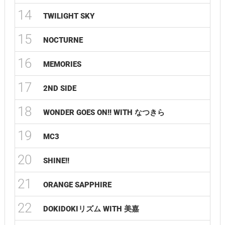
14
TWILIGHT SKY
15
NOCTURNE
16
MEMORIES
17
2ND SIDE
18
WONDER GOES ON!! WITH なつきら
19
MC3
20
SHINE!!
21
ORANGE SAPPHIRE
22
DOKIDOKIリズム WITH 美嘉