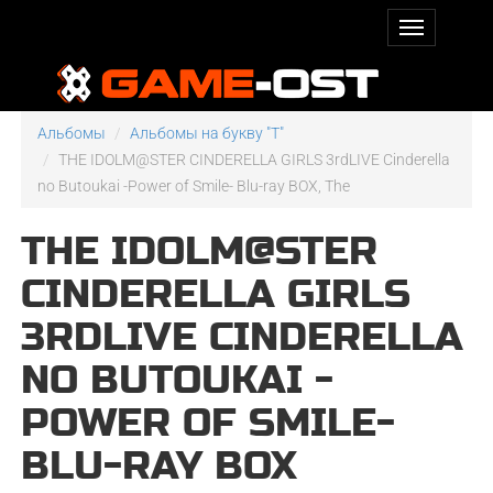
Альбомы
Альбомы на букву "T"
THE IDOLM@STER CINDERELLA GIRLS 3rdLIVE Cinderella
no Butoukai -Power of Smile- Blu-ray BOX, The
THE IDOLM@STER
CINDERELLA GIRLS
3RDLIVE CINDERELLA
NO BUTOUKAI -
POWER OF SMILE-
BLU-RAY BOX