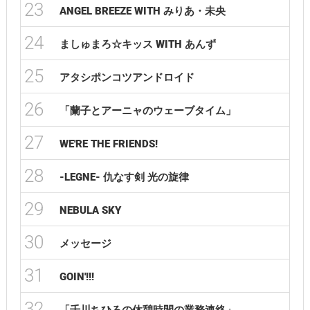
23
ANGEL BREEZE WITH みりあ・未央
24
ましゅまろ☆キッス WITH あんず
25
アタシポンコツアンドロイド
26
「蘭子とアーニャのウェーブタイム」
27
WE'RE THE FRIENDS!
28
-LEGNE- 仇なす剣 光の旋律
29
NEBULA SKY
30
メッセージ
31
GOIN'!!!
32