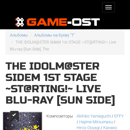
Альбомы
Альбомы на букву "T"
THE IDOLM@STER SideM 1st STAGE ~ST@RTING!~ Live
Blu-ray [Sun Side], The
THE IDOLM@STER
SIDEM 1ST STAGE
~ST@RTING!~ LIVE
BLU-RAY [SUN SIDE]
Композиторы
Akihiko Yamaguchi
/
EFFY
/
Hajime Mitsumasu
/
Hiroo Ooyagi
/
Канако