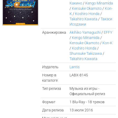
Какино
/
Kengo Minamida
/
Kensuke Okamoto
/
Kon-
K
/
Koshiro Honda
/
Takahiro Kawata
/
Такэси
Исодзаки
Аранжировка
Akihiko Yamaguchi
/
EFFY
/
Kengo Minamida
/
Kensuke Okamoto
/
Kon-K
/
Koshiro Honda
/
Shunsuke Takizawa
/
Takahiro Kawata
Издатель
Lantis
Номер в
LABX-8145
каталоге
Тип релиза
Музыка из игры -
Официальный релиз
Формат
1 Blu-Ray - 18 треков
Дата релиза
13 июля 2016