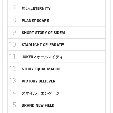
7
想いはETERNITY
8
PLANET SCAPE
9
SHORT STORY OF SIDEM
10
STARLIGHT CELEBRATE!
11
JOKER➚オールマイティ
12
STUDY EQUAL MAGIC!
13
VICTORY BELIEVER
14
スマイル・エンゲージ
15
BRAND NEW FIELD