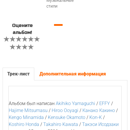
Музыкальные
стили
—
Оцените
альбом!
Трек-лист
Дополнительная информация
Альбом был написан
Akihiko Yamaguchi
/
EFFY
/
Hajime Mitsumasu
/
Hiroo Ooyagi
/
Канако Какино
/
Kengo Minamida
/
Kensuke Okamoto
/
Kon-K
/
Koshiro Honda
/
Takahiro Kawata
/
Такэси Исодзаки