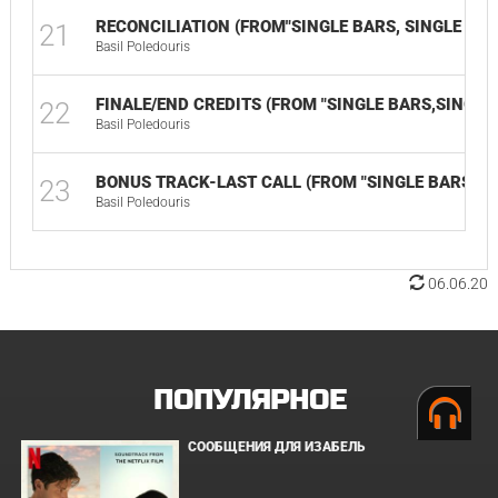
RECONCILIATION (FROM"SINGLE BARS, SINGLE WO
21
Basil Poledouris
FINALE/END CREDITS (FROM "SINGLE BARS,SINGLE
22
Basil Poledouris
BONUS TRACK-LAST CALL (FROM "SINGLE BARS, S
23
Basil Poledouris
06.06.20
ПОПУЛЯРНОЕ
СООБЩЕНИЯ ДЛЯ ИЗАБЕЛЬ