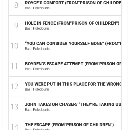
ROYCE’S COMFORT (FROM"PRISON OF CHILDREN")
8
Basil Poledouris
HOLE IN FENCE (FROM"PRISON OF CHILDREN")
9
Basil Poledouris
“YOU CAN CONSIDER YOURSELF GONE” (FROM"PRIS
10
Basil Poledouris
BOYDEN’S ESCAPE ATTEMPT (FROM"PRISON OF CHI
11
Basil Poledouris
YOU WERE PUT IN THIS PLACE FOR THE WRONG RE
12
Basil Poledouris
JOHN TAKES ON CHASER/ “THEY’RE TAKING US TO 
13
Basil Poledouris
THE ESCAPE (FROM"PRISON OF CHILDREN")
14