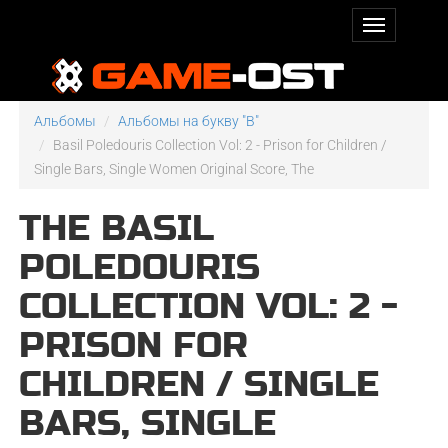
Альбомы
Альбомы на букву "B"
Basil Poledouris Collection Vol: 2 - Prison for Children /
Single Bars, Single Women Original Score, The
THE BASIL
POLEDOURIS
COLLECTION VOL: 2 -
PRISON FOR
CHILDREN / SINGLE
BARS, SINGLE