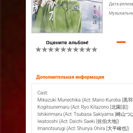
Дата релиз
Музыкальны
—
Оцените альбом!
Дополнительная информация
Cast:
Mikazuki Munechika (Act: Mario Kuroba [
Kogitsunemaru (Act: Ryo Kitazono [北園涼])
Ishikirimaru (Act: Tsubasa Sakiyama [崎山つ
Iwatooshi (Act: Daichi Saeki [佐伯大地])
Imanotsurugi (Act: Shunya Ohira [大平峻也])