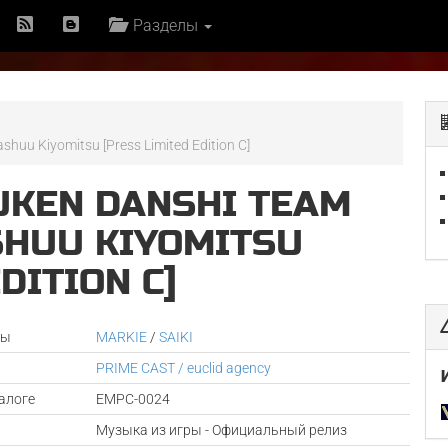
Разделы
shuu Kiyomitsu [Press Limited Edition C]
OUKEN DANSHI TEAM
SHUU KIYOMITSU
DITION C]
ры
MARKIE
/
SAIKI
PRIME CAST / euclid agency
алоге
EMPC-0024
Музыка из игры - Официальный релиз