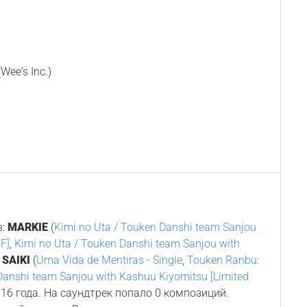
ee's Inc.)
в:
MARKIE
(
Kimi no Uta / Touken Danshi team Sanjou
F]
,
Kimi no Uta / Touken Danshi team Sanjou with
и
SAIKI
(
Uma Vida de Mentiras - Single
,
Touken Ranbu:
Danshi team Sanjou with Kashuu Kiyomitsu [Limited
2016 года. На саундтрек попало 0 композиций.