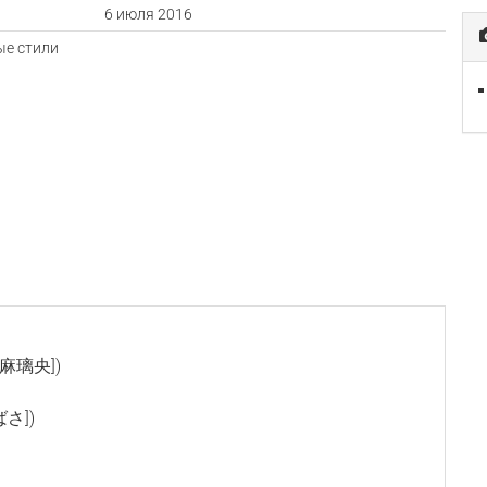
а
6 июля 2016
е стили
黒羽麻璃央])
ばさ])