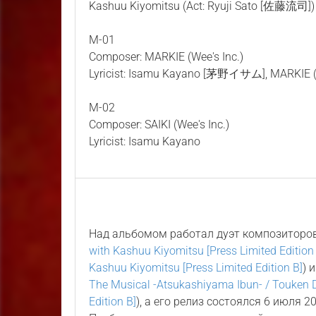
Kashuu Kiyomitsu (Act: Ryuji Sato [佐藤流司])
M-01
Composer: MARKIE (Wee's Inc.)
Lyricist: Isamu Kayano [茅野イサム], MARKIE (W
M-02
Composer: SAIKI (Wee's Inc.)
Lyricist: Isamu Kayano
Над альбомом работал дуэт композиторо
with Kashuu Kiyomitsu [Press Limited Edition 
Kashuu Kiyomitsu [Press Limited Edition B]
) 
The Musical -Atsukashiyama Ibun- / Touken 
Edition B]
), а его релиз состоялся 6 июля 