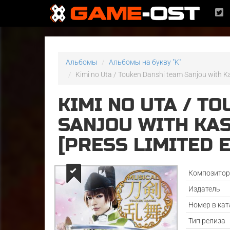
Альбомы
Альбомы на букву "K"
Kimi no Uta / Touken Danshi team Sanjou with Ka
KIMI NO UTA / T
SANJOU WITH KA
[PRESS LIMITED E
Композито
Издатель
Номер в кат
Тип релиза