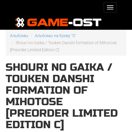
Альбомы
Альбомы на букву "S"
Shouri no Gaika / Touken Danshi formation of Mihotose
[Preorder Limited Edition C]
SHOURI NO GAIKA /
TOUKEN DANSHI
FORMATION OF
MIHOTOSE
[PREORDER LIMITED
EDITION C]