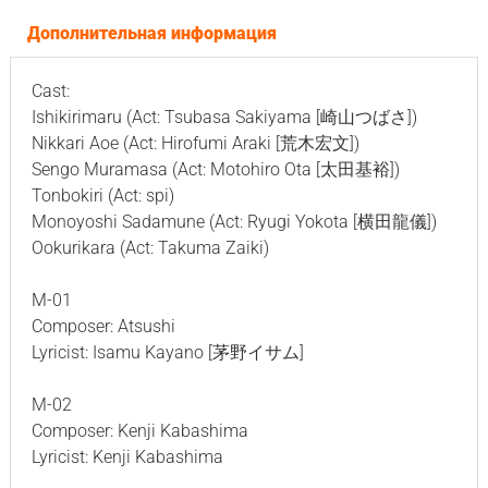
Дополнительная информация
Cast:
Ishikirimaru (Act: Tsubasa Sakiyama [崎山つばさ])
Nikkari Aoe (Act: Hirofumi Araki [荒木宏文])
Sengo Muramasa (Act: Motohiro Ota [太田基裕])
Tonbokiri (Act: spi)
Monoyoshi Sadamune (Act: Ryugi Yokota [横田龍儀])
Ookurikara (Act: Takuma Zaiki)
M-01
Composer: Atsushi
Lyricist: Isamu Kayano [茅野イサム]
M-02
Composer: Kenji Kabashima
Lyricist: Kenji Kabashima