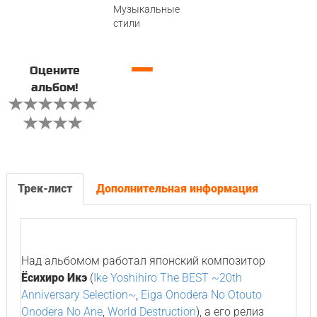
Музыкальные
стили
—
Оцените
альбом!
Трек-лист
Дополнительная информация
Над альбомом работал японский композитор
Ёсихиро Икэ
(
Ike Yoshihiro The BEST ~20th
Anniversary Selection~
,
Eiga Onodera No Otouto
Onodera No Ane
,
World Destruction
), а его релиз