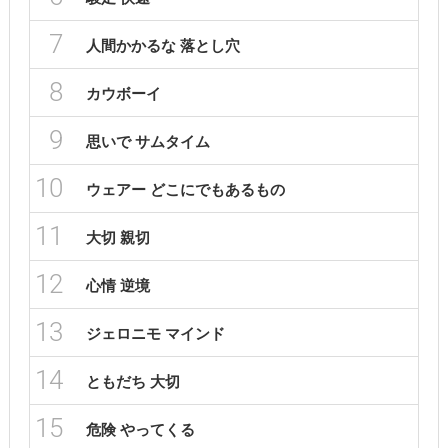
7
人間かかるな 落とし穴
8
カウボーイ
9
思いで サムタイム
10
ウェアー どこにでもあるもの
11
大切 親切
12
心情 逆境
13
ジェロニモ マインド
14
ともだち 大切
15
危険 やってくる