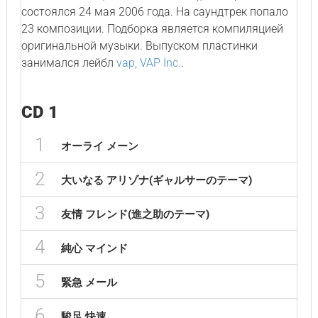
состоялся 24 мая 2006 года. На саундтрек попало
23 композиции. Подборка является компиляцией
оригинальной музыки. Выпуском пластинки
занимался лейбл
vap, VAP Inc.
.
CD 1
1
オーライ メーン
2
大いなる アリゾナ(ギャルサーのテーマ)
3
友情 フレンド(進之助のテーマ)
4
純心 マインド
5
緊急 メール
6
駿足 快速