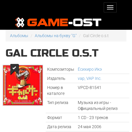
Альбомы
Альбомы на букву "G"
Gal Circle o.s.t
GAL CIRCLE O.S.T
Композиторы
Ёсихиро Икэ
Издатель
vap, VAP Inc.
Номер в
VPCD-81541
каталоге
Тип релиза
Музыка из игры -
Официальный релиз
Формат
1 CD - 23 треков
Дата релиза
24 мая 2006