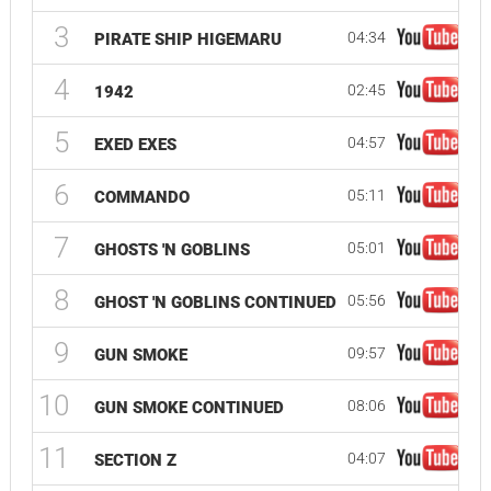
3
04:34
PIRATE SHIP HIGEMARU
4
02:45
1942
5
04:57
EXED EXES
6
05:11
COMMANDO
7
05:01
GHOSTS 'N GOBLINS
8
05:56
GHOST 'N GOBLINS CONTINUED
9
09:57
GUN SMOKE
10
08:06
GUN SMOKE CONTINUED
11
04:07
SECTION Z