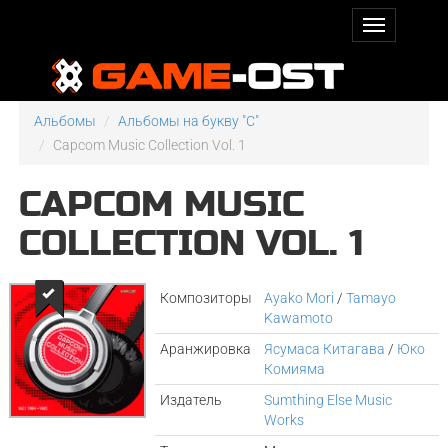
Альбомы
Альбомы на букву "C"
Capcom Music Collection Vol. 1
CAPCOM MUSIC
COLLECTION VOL. 1
Композиторы
Ayako Mori
/
Tamayo
Kawamoto
Аранжировка
Ясумаса Китагава
/
Юко
Комияма
Издатель
Sumthing Else Music
Works