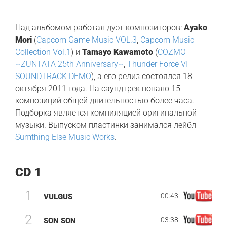
Над альбомом работал дуэт композиторов:
Ayako
Mori
(
Capcom Game Music VOL.3
,
Capcom Music
Collection Vol.1
) и
Tamayo Kawamoto
(
COZMO
~ZUNTATA 25th Anniversary~
,
Thunder Force VI
SOUNDTRACK DEMO
), а его релиз состоялся 18
октября 2011 года. На саундтрек попало 15
композиций общей длительностью более часа.
Подборка является компиляцией оригинальной
музыки. Выпуском пластинки занимался лейбл
Sumthing Else Music Works
.
CD 1
1
00:43
VULGUS
2
03:38
SON SON