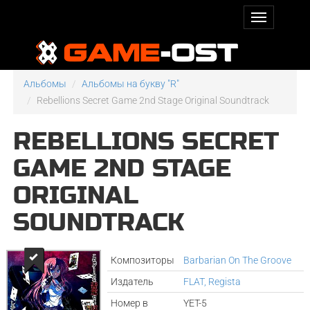
Альбомы
Альбомы на букву "R"
Rebellions Secret Game 2nd Stage Original Soundtrack
REBELLIONS SECRET
GAME 2ND STAGE
ORIGINAL
SOUNDTRACK
Композиторы
Barbarian On The Groove
Издатель
FLAT, Regista
Номер в
YET-5