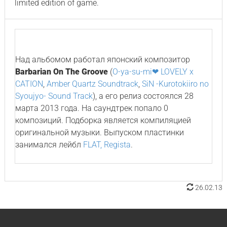
limited edition of game.
Над альбомом работал японский композитор
Barbarian On The Groove
(
O-ya-su-mi❤ LOVELY x
CATION
,
Amber Quartz Soundtrack
,
SiN -Kurotokiiro no
Syoujyo- Sound Track
), а его релиз состоялся 28
марта 2013 года. На саундтрек попало 0
композиций. Подборка является компиляцией
оригинальной музыки. Выпуском пластинки
занимался лейбл
FLAT, Regista
.
26.02.13