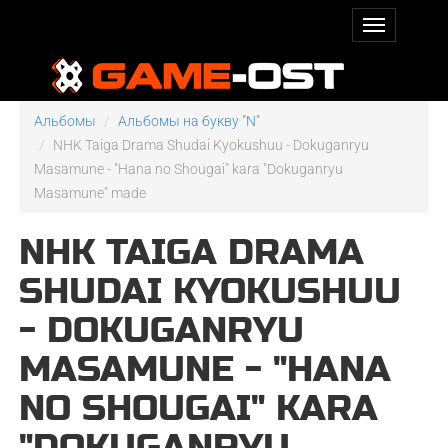
Альбомы
Альбомы на букву "N"
NHK Taiga Drama Shudai Kyokushuu - Dokuganryu
Masamune - "Hana no Shougai" kara "Dokuganryu
Masamune" made
NHK TAIGA DRAMA
SHUDAI KYOKUSHUU
- DOKUGANRYU
MASAMUNE - "HANA
NO SHOUGAI" KARA
"DOKUGANRYU