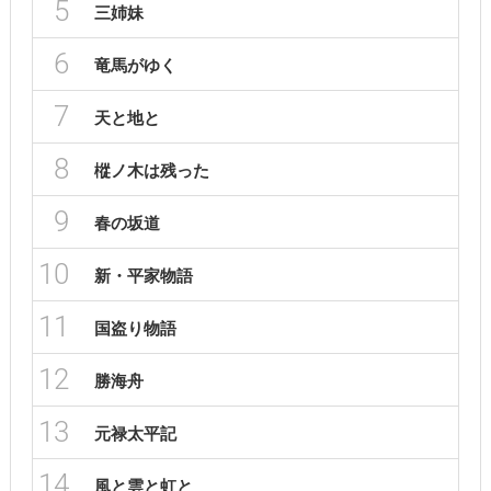
5
三姉妹
6
竜馬がゆく
7
天と地と
8
樅ノ木は残った
9
春の坂道
10
新・平家物語
11
国盗り物語
12
勝海舟
13
元禄太平記
14
風と雲と虹と