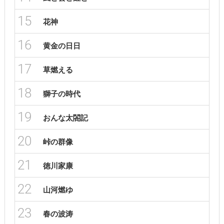
15
花神
16
黄金の日日
17
草燃える
18
獅子の時代
19
おんな太閤記
20
峠の群像
21
徳川家康
22
山河燃ゆ
23
春の波涛