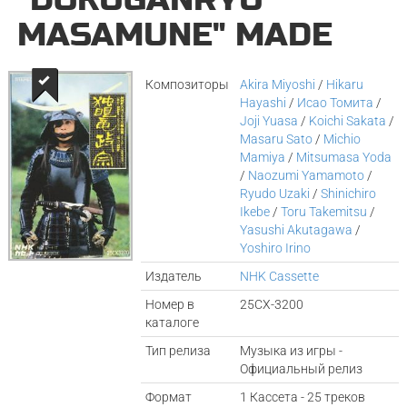
MASAMUNE" MADE
Композиторы
Akira Miyoshi
/
Hikaru
Hayashi
/
Исао Томита
/
Joji Yuasa
/
Koichi Sakata
/
Masaru Sato
/
Michio
Mamiya
/
Mitsumasa Yoda
/
Naozumi Yamamoto
/
Ryudo Uzaki
/
Shinichiro
Ikebe
/
Toru Takemitsu
/
Yasushi Akutagawa
/
Yoshiro Irino
Издатель
NHK Cassette
Номер в
25CX-3200
каталоге
Тип релиза
Музыка из игры -
Официальный релиз
Формат
1 Кассета - 25 треков