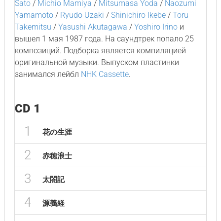
Sato
/
Michio Mamiya
/
Mitsumasa Yoda
/
Naozumi
Yamamoto
/
Ryudo Uzaki
/
Shinichiro Ikebe
/
Toru
Takemitsu
/
Yasushi Akutagawa
/
Yoshiro Irino
и
вышел 1 мая 1987 года. На саундтрек попало 25
композиций. Подборка является компиляцией
оригинальной музыки. Выпуском пластинки
занимался лейбл
NHK Cassette
.
CD 1
1
花の生涯
2
赤穂浪士
3
太閤記
4
源義経