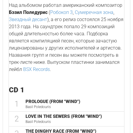
Над альбомом работал американский композитор
Бэзил Поледурис
(
Робокоп 3
,
Сумеречная зона
,
Звездный десант
), а его релиз состоялся 25 ноября
2013 года. На саундтрек попало 29 композиций
общей длительностью более часа. Подборка
является компиляцией песен, которые зачастую
лицензированы у других исполнителей и артистов.
Названия групп и песен вы можете посмотреть в
трек-листе ниже. Выпуском пластинки занимался
лейбл
BSX Records
.
CD 1
PROLOGUE (FROM "WIND")
1
Basil Poledouris
LOVE IN THE SEWERS (FROM "WIND")
2
Basil Poledouris
THE DINGHY RACE (FROM "WIND")