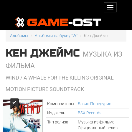
Альбомы
Альбомы на букву "W"
Кен Джеймс
КЕН ДЖЕЙМС
МУЗЫКА ИЗ
ФИЛЬМА
WIND / A WHALE FOR THE KILLING ORIGINAL
MOTION PICTURE SOUNDTRACK
Композиторы
Бэзил Поледурис
Издатель
BSX Records
Тип релиза
Музыка из фильма -
Официальный релиз