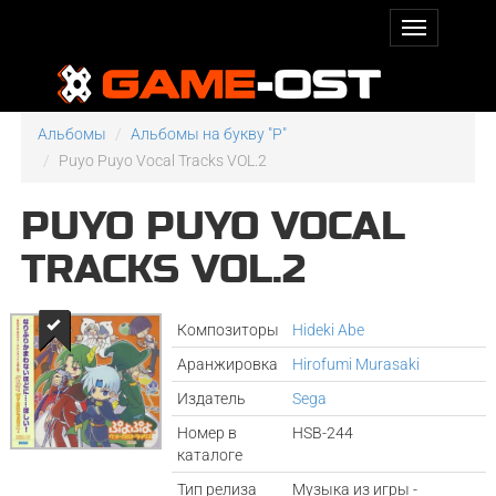
Альбомы
Альбомы на букву "P"
Puyo Puyo Vocal Tracks VOL.2
PUYO PUYO VOCAL
TRACKS VOL.2
Композиторы
Hideki Abe
Аранжировка
Hirofumi Murasaki
Издатель
Sega
Номер в
HSB-244
каталоге
Тип релиза
Музыка из игры -