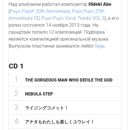
Над альбомом работал композитор
Hideki Abe
(
Puyo Puyo!! 20th Anniversary
,
Puyo Puyo 25th
Anniversary CD
,
Puyo Puyo Vocal Tracks VOL.3
), а его
релиз состоялся 14 ноября 2013 года. На
саундтрек попало 12 композиций. Подборка
является компиляцией оригинальной музыки.
Выпуском пластинки занимался лейбл
Sega
.
CD 1
1
THE GORGEOUS MAN WHO DEFILE THE GOD
2
NEBULA STEP
3
ライジングコメット！
4
アナタもわたしも楽しくユウレイ！