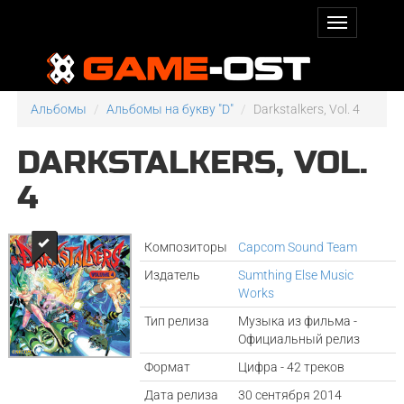
Альбомы
Альбомы на букву "D"
Darkstalkers, Vol. 4
DARKSTALKERS, VOL.
4
Композиторы
Capcom Sound Team
Издатель
Sumthing Else Music
Works
Тип релиза
Музыка из фильма -
Официальный релиз
Формат
Цифра - 42 треков
Дата релиза
30 сентября 2014