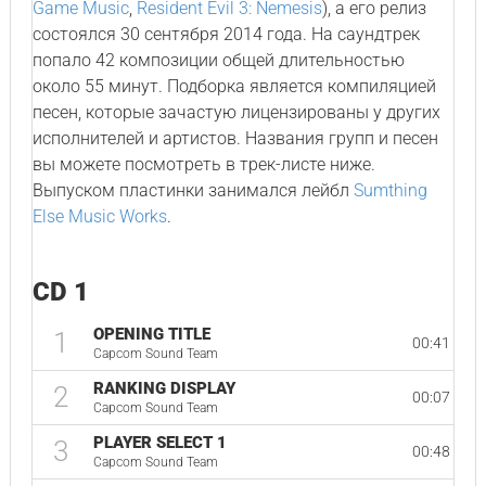
Game Music
,
Resident Evil 3: Nemesis
), а его релиз
состоялся 30 сентября 2014 года. На саундтрек
попало 42 композиции общей длительностью
около 55 минут. Подборка является компиляцией
песен, которые зачастую лицензированы у других
исполнителей и артистов. Названия групп и песен
вы можете посмотреть в трек-листе ниже.
Выпуском пластинки занимался лейбл
Sumthing
Else Music Works
.
CD 1
OPENING TITLE
1
00:41
Capcom Sound Team
RANKING DISPLAY
2
00:07
Capcom Sound Team
PLAYER SELECT 1
3
00:48
Capcom Sound Team