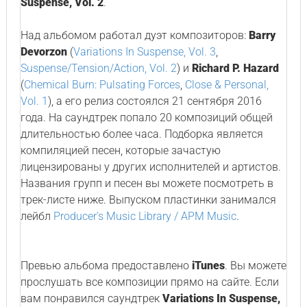
Suspense, Vol. 2
.
Над альбомом работал дуэт композиторов:
Barry
Devorzon
(
Variations In Suspense, Vol. 3
,
Suspense/Tension/Action, Vol. 2
) и
Richard P. Hazard
(
Chemical Burn: Pulsating Forces
,
Close & Personal,
Vol. 1
), а его релиз состоялся 21 сентября 2016
года. На саундтрек попало 20 композиций общей
длительностью более часа. Подборка является
компиляцией песен, которые зачастую
лицензированы у других исполнителей и артистов.
Названия групп и песен вы можете посмотреть в
трек-листе ниже. Выпуском пластинки занимался
лейбл
Producer's Music Library / APM Music
.
Превью альбома предоставлено
iTunes
. Вы можете
прослушать все композиции прямо на сайте. Если
вам понравился саундтрек
Variations In Suspense,