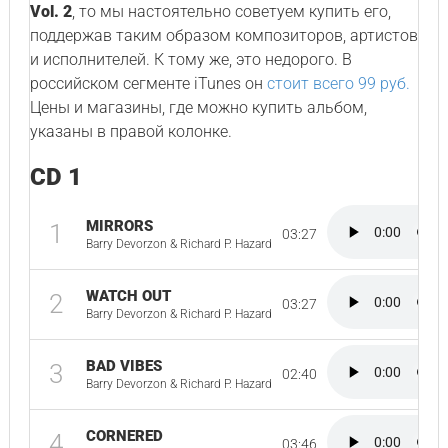
Vol. 2
, то мы настоятельно советуем купить его,
поддержав таким образом композиторов, артистов
и исполнителей. К тому же, это недорого. В
российском сегменте iTunes он
стоит всего 99 руб.
Цены и магазины, где можно купить альбом,
указаны в правой колонке.
CD 1
MIRRORS
1
03:27
Barry Devorzon & Richard P. Hazard
WATCH OUT
2
03:27
Barry Devorzon & Richard P. Hazard
BAD VIBES
3
02:40
Barry Devorzon & Richard P. Hazard
CORNERED
4
03:46