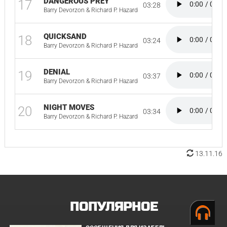
DANGEROUS PREY
17
03:28
Barry Devorzon & Richard P. Hazard
QUICKSAND
18
03:24
Barry Devorzon & Richard P. Hazard
DENIAL
19
03:37
Barry Devorzon & Richard P. Hazard
NIGHT MOVES
20
03:34
Barry Devorzon & Richard P. Hazard
13.11.16
ПОПУЛЯРНОЕ