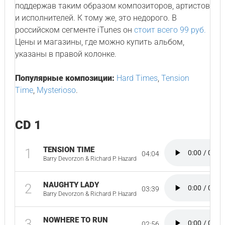
поддержав таким образом композиторов, артистов
и исполнителей. К тому же, это недорого. В
российском сегменте iTunes он
стоит всего 99 руб.
Цены и магазины, где можно купить альбом,
указаны в правой колонке.
Популярные композиции:
Hard Times
,
Tension
Time
,
Mysterioso
.
CD 1
TENSION TIME
1
04:04
Barry Devorzon & Richard P. Hazard
NAUGHTY LADY
2
03:39
Barry Devorzon & Richard P. Hazard
NOWHERE TO RUN
3
02:56