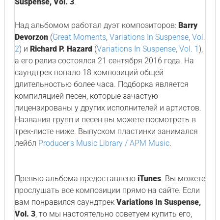
Suspense, Vol. 3
.
Над альбомом работал дуэт композиторов:
Barry
Devorzon
(
Great Moments
,
Variations In Suspense, Vol.
2
) и
Richard P. Hazard
(
Variations In Suspense, Vol. 1
),
а его релиз состоялся 21 сентября 2016 года. На
саундтрек попало 18 композиций общей
длительностью более часа. Подборка является
компиляцией песен, которые зачастую
лицензированы у других исполнителей и артистов.
Названия групп и песен вы можете посмотреть в
трек-листе ниже. Выпуском пластинки занимался
лейбл
Producer's Music Library / APM Music
.
Превью альбома предоставлено
iTunes
. Вы можете
прослушать все композиции прямо на сайте. Если
вам понравился саундтрек
Variations In Suspense,
Vol. 3
, то мы настоятельно советуем купить его,