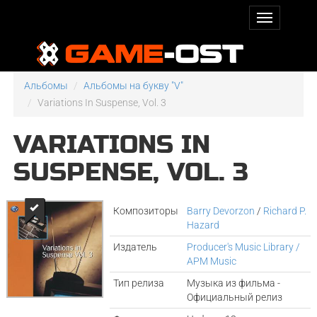
Альбомы
Альбомы на букву "V"
Variations In Suspense, Vol. 3
VARIATIONS IN
SUSPENSE, VOL. 3
Композиторы
Barry Devorzon
/
Richard P.
Hazard
Издатель
Producer's Music Library /
APM Music
Тип релиза
Музыка из фильма -
Официальный релиз