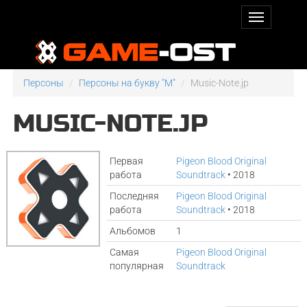
Персоны
Персоны на букву "M"
Music-Note.jp
MUSIC-NOTE.JP
Первая
Pigeon Blood Original
работа
Soundtrack
• 2018
Последняя
Pigeon Blood Original
работа
Soundtrack
• 2018
Альбомов
1
Самая
Pigeon Blood Original
популярная
Soundtrack