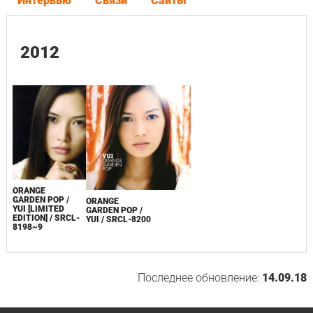
Интервью
Связи
Сайты
2012
ORANGE
GARDEN POP /
ORANGE
YUI [LIMITED
GARDEN POP /
EDITION] / SRCL-
YUI / SRCL-8200
8198~9
Последнее обновление:
14.09.18