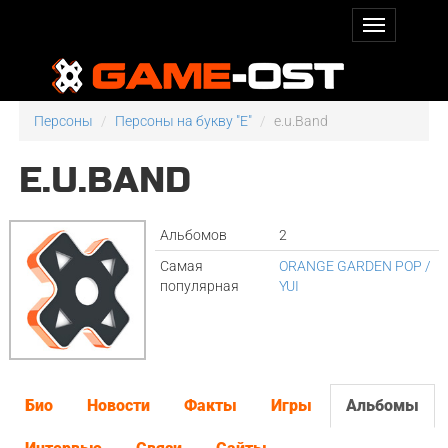
Персоны
Персоны на букву "E"
e.u.Band
E.U.BAND
Альбомов
2
Самая
ORANGE GARDEN POP /
популярная
YUI
Био
Новости
Факты
Игры
Альбомы