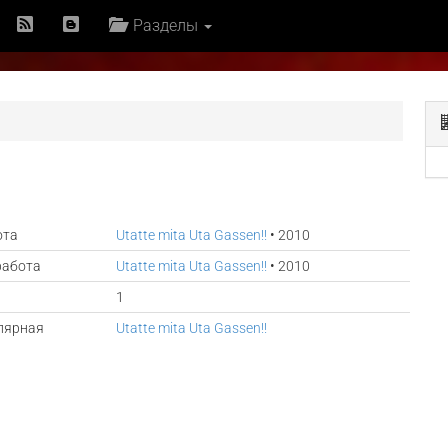
Разделы
ота
Utatte mita Uta Gassen!!
• 2010
работа
Utatte mita Uta Gassen!!
• 2010
1
лярная
Utatte mita Uta Gassen!!