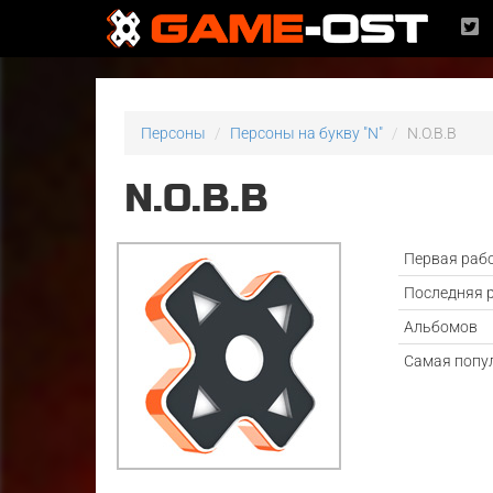
Персоны
Персоны на букву "N"
N.O.B.B
N.O.B.B
Первая раб
Последняя 
Альбомов
Самая попу