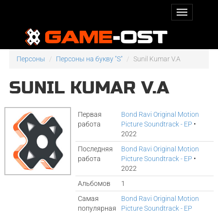
Персоны
Персоны на букву "S"
Sunil Kumar V.A
SUNIL KUMAR V.A
Первая
Bond Ravi Original Motion
работа
Picture Soundtrack - EP
•
2022
Последняя
Bond Ravi Original Motion
работа
Picture Soundtrack - EP
•
2022
Альбомов
1
Самая
Bond Ravi Original Motion
популярная
Picture Soundtrack - EP