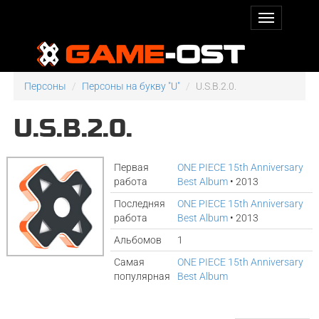
Персоны
Персоны на букву "U"
U.S.B.2.0.
U.S.B.2.0.
Первая
ONE PIECE 15th Anniversary
работа
Best Album
• 2013
Последняя
ONE PIECE 15th Anniversary
работа
Best Album
• 2013
Альбомов
1
Самая
ONE PIECE 15th Anniversary
популярная
Best Album