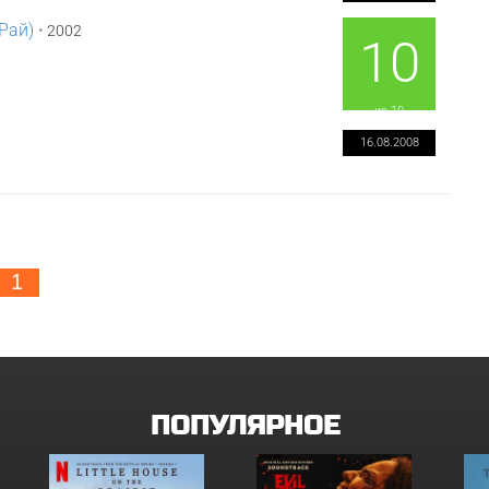
 Рай)
•
2002
10
из 10
16.08.2008
1
ПОПУЛЯРНОЕ