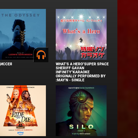
ДИССЕЯ
WHAT'S A HERO"SUPER SPACE
SHERIFF GAVAN
INFINITY"KARAOKE
ORIGINALLY PERFORMED BY
:MAY'N - SINGLE