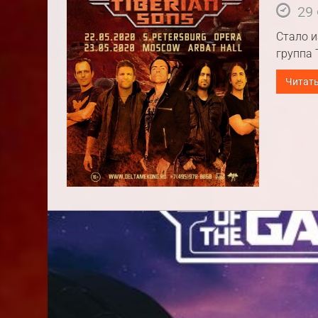
29 
Стало и
группа 
Читать