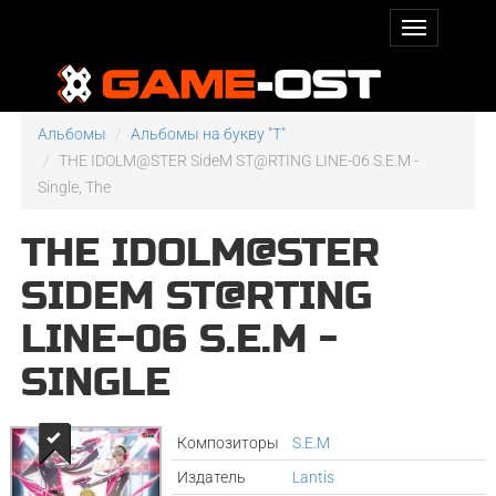
Альбомы
Альбомы на букву "T"
THE IDOLM@STER SideM ST@RTING LINE-06 S.E.M -
Single, The
THE IDOLM@STER
SIDEM ST@RTING
LINE-06 S.E.M -
SINGLE
Композиторы
S.E.M
Издатель
Lantis