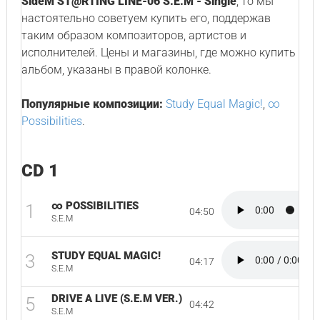
SideM ST@RTING LINE-06 S.E.M - Single
, то мы
настоятельно советуем купить его, поддержав
таким образом композиторов, артистов и
исполнителей. Цены и магазины, где можно купить
альбом, указаны в правой колонке.
Популярные композиции:
Study Equal Magic!
,
∞
Possibilities
.
CD 1
∞ POSSIBILITIES
1
04:50
S.E.M
STUDY EQUAL MAGIC!
3
04:17
S.E.M
DRIVE A LIVE (S.E.M VER.)
5
04:42
S.E.M