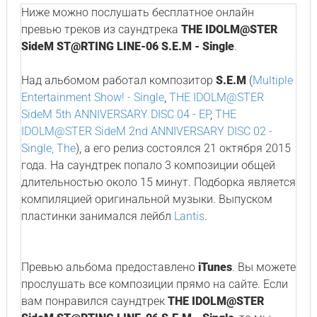
Ниже можно послушать бесплатное онлайн
превью треков из саундтрека
THE IDOLM@STER
SideM ST@RTING LINE-06 S.E.M - Single
.
Над альбомом работал композитор
S.E.M
(
Multiple
Entertainment Show! - Single
,
THE IDOLM@STER
SideM 5th ANNIVERSARY DISC 04 - EP
,
THE
IDOLM@STER SideM 2nd ANNIVERSARY DISC 02 -
Single, The
), а его релиз состоялся 21 октября 2015
года. На саундтрек попало 3 композиции общей
длительностью около 15 минут. Подборка является
компиляцией оригинальной музыки. Выпуском
пластинки занимался лейбл
Lantis
.
Превью альбома предоставлено
iTunes
. Вы можете
прослушать все композиции прямо на сайте. Если
вам понравился саундтрек
THE IDOLM@STER