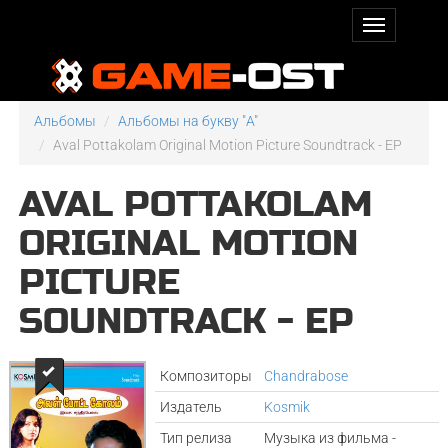
Альбомы
Альбомы на букву "A"
Aval Pottakolam Original Motion Picture Soundtrack - EP
AVAL POTTAKOLAM
ORIGINAL MOTION
PICTURE
SOUNDTRACK - EP
Композиторы
Chandrabose
Издатель
Kosmik
Тип релиза
Музыка из фильма -