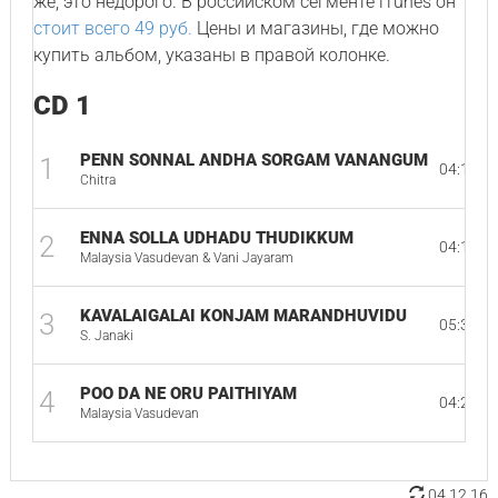
же, это недорого. В российском сегменте iTunes он
стоит всего 49 руб.
Цены и магазины, где можно
купить альбом, указаны в правой колонке.
CD 1
PENN SONNAL ANDHA SORGAM VANANGUM
1
04:11
Chitra
ENNA SOLLA UDHADU THUDIKKUM
2
04:16
Malaysia Vasudevan & Vani Jayaram
KAVALAIGALAI KONJAM MARANDHUVIDU
3
05:39
S. Janaki
POO DA NE ORU PAITHIYAM
4
04:22
Malaysia Vasudevan
04.12.16