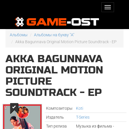
Альбомы
Альбомы на букву "A"
Akka Bagunnava Original Motion Picture Soundtrack - EP
AKKA BAGUNNAVA
ORIGINAL MOTION
PICTURE
SOUNDTRACK - EP
Композиторы
Koti
Издатель
T-Series
Тип релиза
Музыка из фильма -