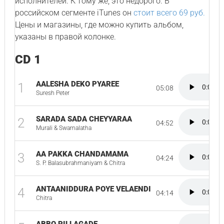
исполнителей. К тому же, это недорого. В
российском сегменте iTunes он
стоит всего 69 руб.
Цены и магазины, где можно купить альбом,
указаны в правой колонке.
CD 1
AALESHA DEKO PYAREE
1
05:08
Suresh Peter
SARADA SADA CHEYYARAA
2
04:52
Murali & Swarnalatha
AA PAKKA CHANDAMAMA
3
04:24
S. P. Balasubrahmaniyam & Chitra
ANTAANIDDURA POYE VELAENDI
4
04:14
Chitra