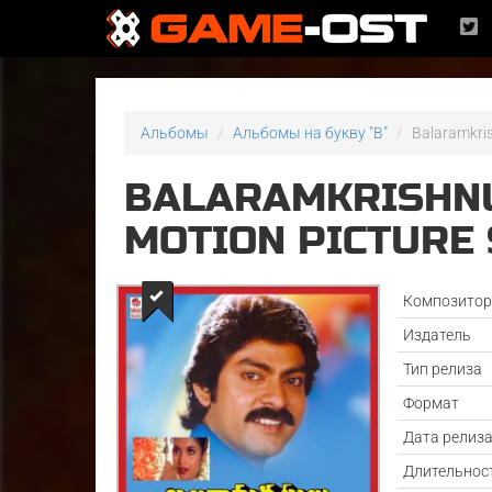
Альбомы
Альбомы на букву "B"
Balaramkris
BALARAMKRISHNU
MOTION PICTURE 
Композито
Издатель
Тип релиза
Формат
Дата релиз
Длительнос