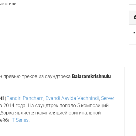
е стили
 превью треков из саундтрека
Balaramkrishnulu
ti
(
Pandiri Pancham
,
Evandi Aavida Vachhindi
,
Server
ста 2014 года. На саундтрек попало 5 композиций
дборка является компиляцией оригинальной
лейбл
T-Series
.