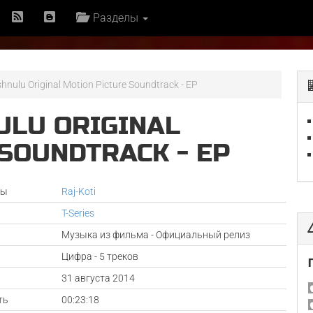
Разделы
hnulu Original Motion Picture Soundtrack - EP
LU ORIGINAL
SOUNDTRACK - EP
ры
Raj-Koti
T-Series
Музыка из фильма - Официальный релиз
Цифра - 5 треков
а
31 августа 2014
ть
00:23:18