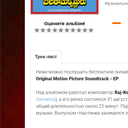
Музыкальны
—
Оцените альбом!
Трек-лист
Ниже можно послушать бесплатное онлайн
Original Motion Picture Soundtrack - EP
.
Над альбомом работал композитор
Raj-Ko
Somanna
), а его релиз состоялся 31 авгу
общей длительностью около 25 минут. По
музыки. Выпуском пластинки занимался 