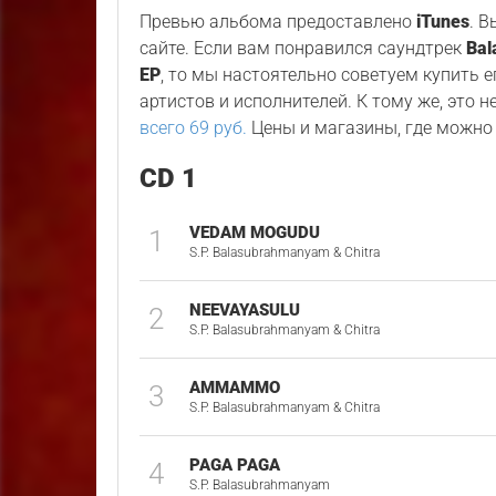
Превью альбома предоставлено
iTunes
. 
сайте. Если вам понравился саундтрек
Bal
EP
, то мы настоятельно советуем купить 
артистов и исполнителей. К тому же, это н
всего 69 руб.
Цены и магазины, где можно 
CD 1
VEDAM MOGUDU
1
S.P. Balasubrahmanyam & Chitra
NEEVAYASULU
2
S.P. Balasubrahmanyam & Chitra
AMMAMMO
3
S.P. Balasubrahmanyam & Chitra
PAGA PAGA
4
S.P. Balasubrahmanyam