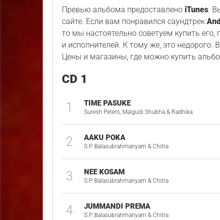
Превью альбома предоставлено
iTunes
. 
сайте. Если вам понравился саундтрек
And
то мы настоятельно советуем купить его,
и исполнителей. К тому же, это недорого. 
Цены и магазины, где можно купить альбо
CD 1
TIME PASUKE
1
Suresh Peters, Malgudi Shubha & Radhika
AAKU POKA
2
S.P. Balasubrahmanyam & Chitra
NEE KOSAM
3
S.P. Balasubrahmanyam & Chitra
JUMMANDI PREMA
4
S.P. Balasubrahmanyam & Chitra