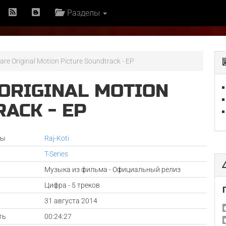
Разделы
re Original Motion Picture Soundtrack - EP
ORIGINAL MOTION
ACK - EP
ры
Raj-Koti
T-Series
Музыка из фильма - Официальный релиз
Цифра - 5 треков
а
31 августа 2014
ть
00:24:27