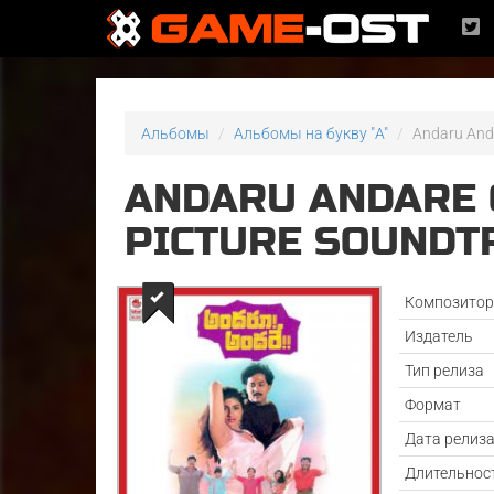
Альбомы
Альбомы на букву "A"
Andaru Anda
ANDARU ANDARE 
PICTURE SOUNDTR
Композито
Издатель
Тип релиза
Формат
Дата релиз
Длительнос