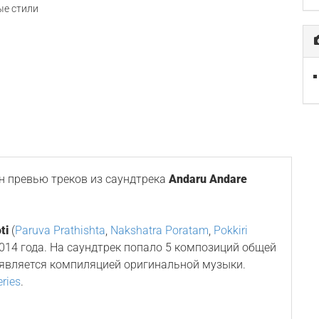
е стили
 превью треков из саундтрека
Andaru Andare
ti
(
Paruva Prathishta
,
Nakshatra Poratam
,
Pokkiri
 2014 года. На саундтрек попало 5 композиций общей
 является компиляцией оригинальной музыки.
eries
.