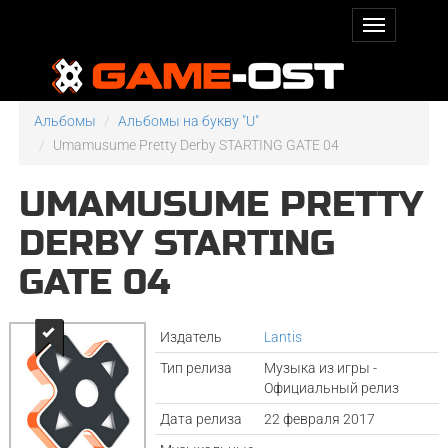
Альбомы
Альбомы на букву "U"
Umamusume Pretty Derby STARTING GATE 04
UMAMUSUME PRETTY
DERBY STARTING
GATE 04
Издатель
Lantis
Тип релиза
Музыка из игры -
Официальный релиз
Дата релиза
22 февраля 2017