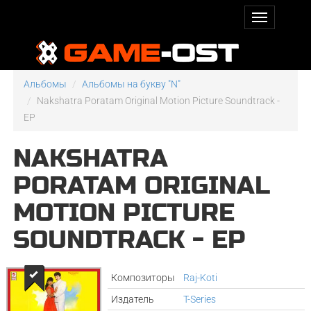
Альбомы
Альбомы на букву "N"
Nakshatra Poratam Original Motion Picture Soundtrack -
EP
NAKSHATRA
PORATAM ORIGINAL
MOTION PICTURE
SOUNDTRACK - EP
Композиторы
Raj-Koti
Издатель
T-Series