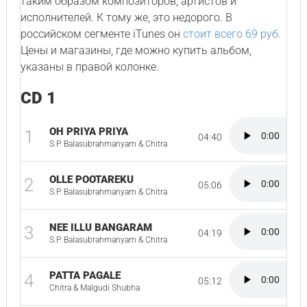
таким образом композиторов, артистов и
исполнителей. К тому же, это недорого. В
российском сегменте iTunes он
стоит всего 69 руб.
Цены и магазины, где можно купить альбом,
указаны в правой колонке.
CD 1
OH PRIYA PRIYA
1
04:40
S.P. Balasubrahmanyam & Chitra
OLLE POOTAREKU
2
05:06
S.P. Balasubrahmanyam & Chitra
NEE ILLU BANGARAM
3
04:19
S.P. Balasubrahmanyam & Chitra
PATTA PAGALE
4
05:12
Chitra & Malgudi Shubha