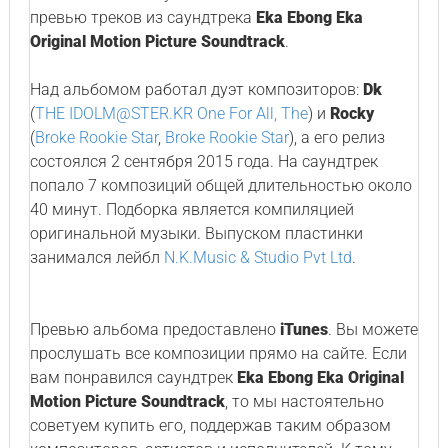
превью треков из саундтрека
Eka Ebong Eka
Original Motion Picture Soundtrack
.
Над альбомом работал дуэт композиторов:
Dk
(
THE IDOLM@STER.KR One For All, The
) и
Rocky
(
Broke Rookie Star
,
Broke Rookie Star
), а его релиз
состоялся 2 сентября 2015 года. На саундтрек
попало 7 композиций общей длительностью около
40 минут. Подборка является компиляцией
оригинальной музыки. Выпуском пластинки
занимался лейбл
N.K.Music & Studio Pvt Ltd
.
Превью альбома предоставлено
iTunes
. Вы можете
прослушать все композиции прямо на сайте. Если
вам понравился саундтрек
Eka Ebong Eka Original
Motion Picture Soundtrack
, то мы настоятельно
советуем купить его, поддержав таким образом