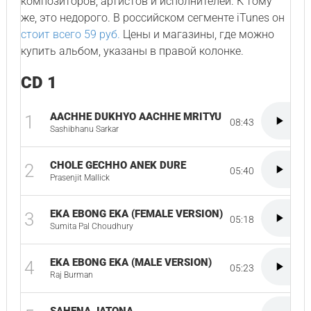
композиторов, артистов и исполнителей. К тому
же, это недорого. В российском сегменте iTunes он
стоит всего 59 руб.
Цены и магазины, где можно
купить альбом, указаны в правой колонке.
CD 1
AACHHE DUKHYO AACHHE MRITYU
1
08:43
Sashibhanu Sarkar
CHOLE GECHHO ANEK DURE
2
05:40
Prasenjit Mallick
EKA EBONG EKA (FEMALE VERSION)
3
05:18
Sumita Pal Choudhury
EKA EBONG EKA (MALE VERSION)
4
05:23
Raj Burman