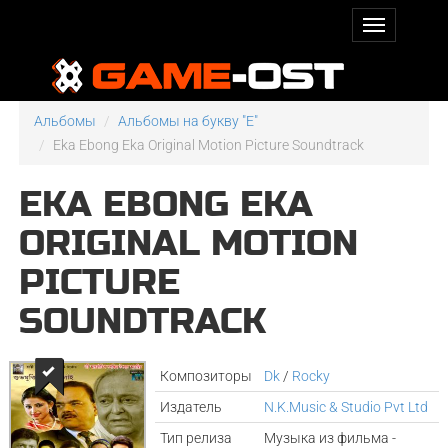
Альбомы
Альбомы на букву "E"
Eka Ebong Eka Original Motion Picture Soundtrack
EKA EBONG EKA
ORIGINAL MOTION
PICTURE
SOUNDTRACK
Композиторы
Dk
/
Rocky
Издатель
N.K.Music & Studio Pvt Ltd
Тип релиза
Музыка из фильма -