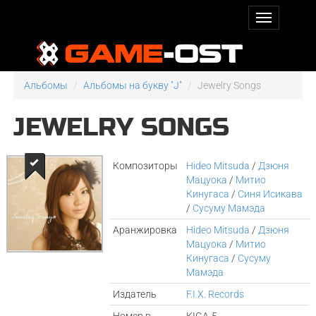
Альбомы
Альбомы на букву "J"
Jewelry Songs
JEWELRY SONGS
Композиторы
Hideo Mitsuda
/
Дзюня
Мацуока
/
Митио
Кинугаса
/
Синя Исикава
/
Сусуму Мамэда
Аранжировка
Hideo Mitsuda
/
Дзюня
Мацуока
/
Митио
Кинугаса
/
Сусуму
Мамэда
Издатель
F.I.X. Records