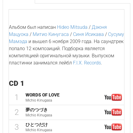
Альбом был написан
Hideo Mitsuda
/
Дзюня
Мацуока
/
Митио Кинугаса
/
Синя Исикава
/
Сусуму
Мамэда
и вышел 6 ноября 2009 года. На саундтрек
попало 12 композиций. Подборка является
компиляцией оригинальной музыки. Выпуском
пластинки занимался лейбл
F.I.X. Records
.
CD 1
WORDS OF LOVE
1
Michio Kinugasa
夢のつづき
2
Michio Kinugasa
ひとつだけ
3
Michio Kinugasa