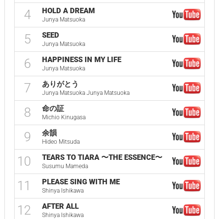
HOLD A DREAM
4
Junya Matsuoka
SEED
5
Junya Matsuoka
HAPPINESS IN MY LIFE
6
Junya Matsuoka
ありがとう
7
Junya Matsuoka Junya Matsuoka
命の証
8
Michio Kinugasa
余韻
9
Hideo Mitsuda
TEARS TO TIARA 〜THE ESSENCE〜
10
Susumu Mameda
PLEASE SING WITH ME
11
Shinya Ishikawa
AFTER ALL
12
Shinya Ishikawa