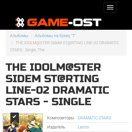
Альбомы
Альбомы на букву "T"
THE IDOLM@STER SideM ST@RTING LINE-02 DRAMATIC
STARS - Single, The
THE IDOLM@STER
SIDEM ST@RTING
LINE-02 DRAMATIC
STARS - SINGLE
Композиторы
DRAMATIC STARS
Издатель
Lantis