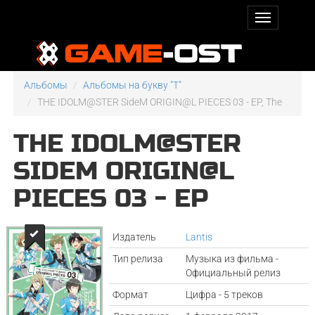
Альбомы
Альбомы на букву "T"
THE IDOLM@STER SideM ORIGIN@L PIECES 03 - EP, The
THE IDOLM@STER
SIDEM ORIGIN@L
PIECES 03 - EP
Издатель
Lantis
Тип релиза
Музыка из фильма -
Официальный релиз
Формат
Цифра - 5 треков