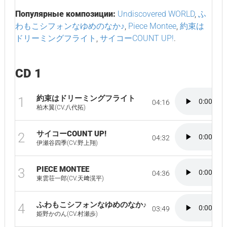
Популярные композиции:
Undiscovered WORLD
,
ふ
わもこシフォンなゆめのなか♪
,
Piece Montee
,
約束は
ドリーミングフライト
,
サイコーCOUNT UP!
.
CD 1
約束はドリーミングフライト
1
04:16
柏木翼(CV.八代拓)
サイコーCOUNT UP!
2
04:32
伊瀬谷四季(CV.野上翔)
PIECE MONTEE
3
04:36
東雲荘一郎(CV.天﨑滉平)
ふわもこシフォンなゆめのなか♪
4
03:49
姫野かのん(CV.村瀬歩)