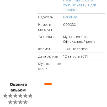
Ниси
/
Тэцуро Сато
/
Yousuke Yasui
/
Юдзи
Такэноти
Издатель
GeOnDan
Номер в
GODCDX1
каталоге
Тип релиза
Музыка из игры -
Официальный релиз
Формат
1 CD - 16 треков
Дата релиза
12 августа 2011
Музыкальные
стили
—
Оцените
альбом!