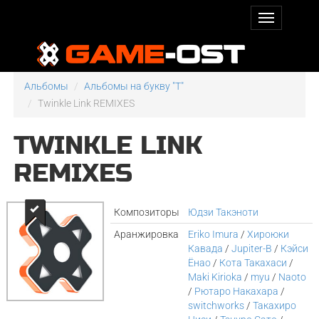
Альбомы
Альбомы на букву "T"
Twinkle Link REMIXES
TWINKLE LINK
REMIXES
Композиторы
Юдзи Такэноти
Аранжировка
Eriko Imura
/
Хироюки
Кавада
/
Jupiter-B
/
Кэйси
Ёнао
/
Кота Такахаси
/
Maki Kirioka
/
myu
/
Naoto
/
Рютаро Накахара
/
switchworks
/
Такахиро