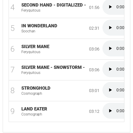
SECOND HAND - DIGITALIZED -
4
01:56
Feryquitous
IN WONDERLAND
5
02:31
Soochan
SILVER MANE
6
03:06
Feryquitous
SILVER MANE - SNOWSTORM -
7
03:06
Feryquitous
STRONGHOLD
8
03:01
Cosmograph
LAND EATER
9
03:12
Cosmograph