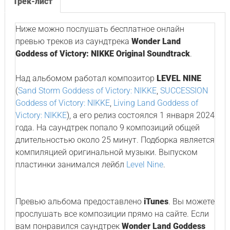
Трек-лист
Ниже можно послушать бесплатное онлайн
превью треков из саундтрека
Wonder Land
Goddess of Victory: NIKKE Original Soundtrack
.
Над альбомом работал композитор
LEVEL NINE
(
Sand Storm Goddess of Victory: NIKKE
,
SUCCESSION
Goddess of Victory: NIKKE
,
Living Land Goddess of
Victory: NIKKE
), а его релиз состоялся 1 января 2024
года. На саундтрек попало 9 композиций общей
длительностью около 25 минут. Подборка является
компиляцией оригинальной музыки. Выпуском
пластинки занимался лейбл
Level Nine
.
Превью альбома предоставлено
iTunes
. Вы можете
прослушать все композиции прямо на сайте. Если
вам понравился саундтрек
Wonder Land Goddess