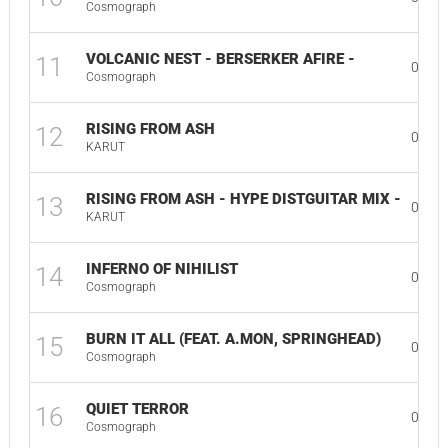
Cosmograph
VOLCANIC NEST - BERSERKER AFIRE -
11
02:46
Cosmograph
RISING FROM ASH
12
03:00
KARUT
RISING FROM ASH - HYPE DISTGUITAR MIX -
13
02:58
KARUT
INFERNO OF NIHILIST
14
03:02
Cosmograph
BURN IT ALL (FEAT. A.MON, SPRINGHEAD)
15
03:14
Cosmograph
QUIET TERROR
16
03:33
Cosmograph