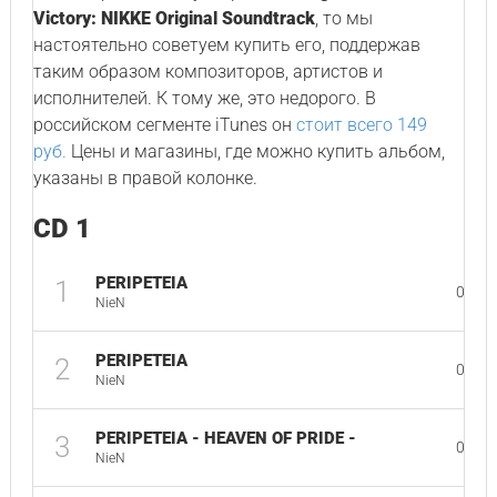
Victory: NIKKE Original Soundtrack
, то мы
настоятельно советуем купить его, поддержав
таким образом композиторов, артистов и
исполнителей. К тому же, это недорого. В
российском сегменте iTunes он
стоит всего 149
руб.
Цены и магазины, где можно купить альбом,
указаны в правой колонке.
CD 1
PERIPETEIA
1
03:13
NieN
PERIPETEIA
2
03:09
NieN
PERIPETEIA - HEAVEN OF PRIDE -
3
03:09
NieN