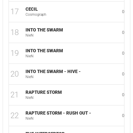
CECIL
17
02:43
Cosmograph
INTO THE SWARM
18
02:03
NieN
INTO THE SWARM
19
02:17
NieN
INTO THE SWARM - HIVE -
20
02:17
NieN
RAPTURE STORM
21
03:18
NieN
RAPTURE STORM - RUSH OUT -
22
02:59
NieN