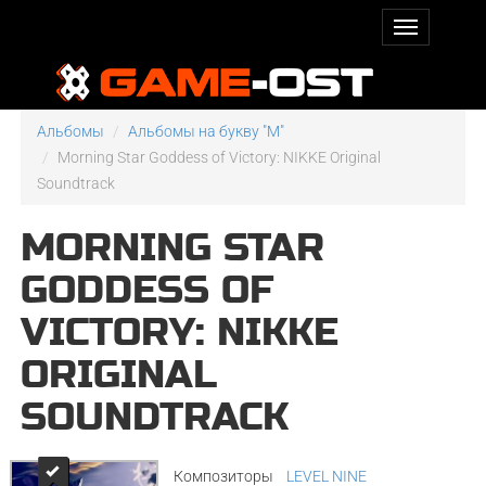
Альбомы
Альбомы на букву "M"
Morning Star Goddess of Victory: NIKKE Original
Soundtrack
MORNING STAR
GODDESS OF
VICTORY: NIKKE
ORIGINAL
SOUNDTRACK
Композиторы
LEVEL NINE