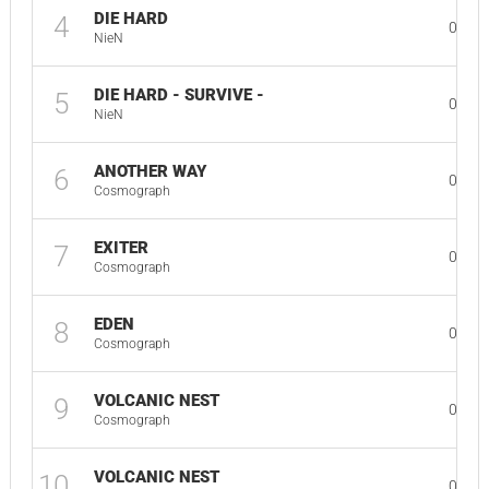
DIE HARD
4
03:16
NieN
DIE HARD - SURVIVE -
5
03:16
NieN
ANOTHER WAY
6
03:29
Cosmograph
EXITER
7
03:17
Cosmograph
EDEN
8
03:12
Cosmograph
VOLCANIC NEST
9
03:01
Cosmograph
VOLCANIC NEST
10
03:01