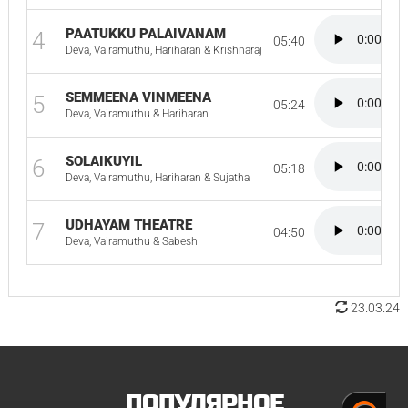
PAATUKKU PALAIVANAM
4
05:40
Deva, Vairamuthu, Hariharan & Krishnaraj
SEMMEENA VINMEENA
5
05:24
Deva, Vairamuthu & Hariharan
SOLAIKUYIL
6
05:18
Deva, Vairamuthu, Hariharan & Sujatha
UDHAYAM THEATRE
7
04:50
Deva, Vairamuthu & Sabesh
23.03.24
ПОПУЛЯРНОЕ