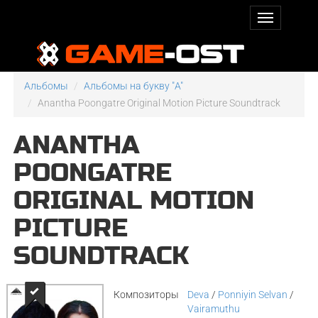
Альбомы
Альбомы на букву "A"
Anantha Poongatre Original Motion Picture Soundtrack
ANANTHA
POONGATRE
ORIGINAL MOTION
PICTURE
SOUNDTRACK
Композиторы
Deva
/
Ponniyin Selvan
/
Vairamuthu