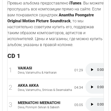
Превью альбома предоставлено
iTunes
. Вы можете
прослушать все композиции прямо на сайте. Если
вам понравился саундтрек
Anantha Poongatre
Original Motion Picture Soundtrack
, то мы
настоятельно советуем купить его, поддержав
таким образом композиторов, артистов и
исполнителей. Цены и магазины, где можно купить
альбом, указаны в правой колонке.
CD 1
VAIKASI
1
01:29
Deva, Vairamuthu & Hariharan
AKKA AKKA
2
04:34
Deva, Vairamuthu, Srinivas & Swarnalatha
MEENATCHI MEENATCHI
3
05:05
Deva, Ponniyin Selvan & Sabesh