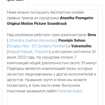
Ниже можно послушать бесплатное онлайн
превью треков из саундтрека
Anantha Poongatre
Original Motion Picture Soundtrack
.
Над альбомом работало трио композиторов:
Deva
(
Jithendra
,
Kadhali Kanavillai
),
Ponniyin Selvan
(
Sivappu Nila - EP
,
Sundara Pandian
) и
Vairamuthu
(
Kabadi Kabadi
,
Thaalam
), а его релиз состоялся 26
июля 2023 года. На саундтрек попало 7
композиций общей длительностью около 35 минут.
Подборка является компиляцией песен, которые
зачастую лицензированы у других исполнителей и
артистов. Названия групп и песен вы можете
посмотреть в трек-листе ниже. Выпуском
пластинки занимался лейбл
Pyramid Audio
.