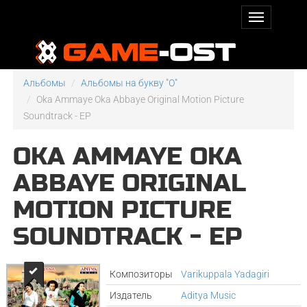
Альбомы
Альбомы на букву "O"
Oka Ammaye Oka Abbaye Original Motion Picture
Soundtrack - EP
OKA AMMAYE OKA
ABBAYE ORIGINAL
MOTION PICTURE
SOUNDTRACK - EP
Композиторы
Varikuppala Yadagiri
Издатель
Aditya Music