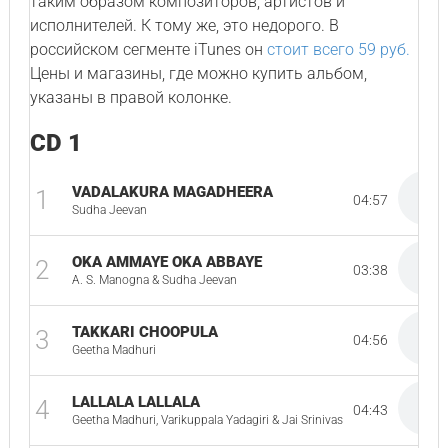
таким образом композиторов, артистов и
исполнителей. К тому же, это недорого. В
российском сегменте iTunes он
стоит всего 59 руб.
Цены и магазины, где можно купить альбом,
указаны в правой колонке.
CD 1
VADALAKURA MAGADHEERA
1
04:57
Sudha Jeevan
OKA AMMAYE OKA ABBAYE
2
03:38
A. S. Manogna & Sudha Jeevan
TAKKARI CHOOPULA
3
04:56
Geetha Madhuri
LALLALA LALLALA
4
04:43
Geetha Madhuri, Varikuppala Yadagiri & Jai Srinivas