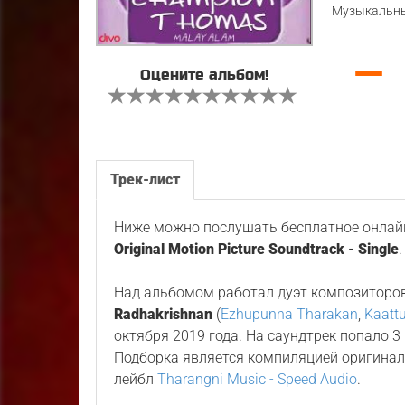
Музыкальны
—
Оцените альбом!
Трек-лист
Ниже можно послушать бесплатное онлайн
Original Motion Picture Soundtrack - Single
.
Над альбомом работал дуэт композиторо
Radhakrishnan
(
Ezhupunna Tharakan
,
Kaatt
октября 2019 года. На саундтрек попало 
Подборка является компиляцией оригина
лейбл
Tharangni Music - Speed Audio
.