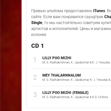
Превью альбома предоставлено
iTunes
. 
сайте. Если вам понравился саундтрек
Cha
Single
, то мы настоятельно советуем купи
артистов и исполнителей. Цены и магазин
колонке.
CD 1
LILLY POO MIZHI
1
M. G. Radhakrishnan, K. Jayakumar & K. J. Yesudas
MEY THALARNNALUM
2
M. G. Radhakrishnan, K. Jayakumar, K. J. Yesudas & 
LILLY POO MIZHI (FEMALE)
3
M. G. Radhakrishnan, K. Jayakumar & K.S. Chithra