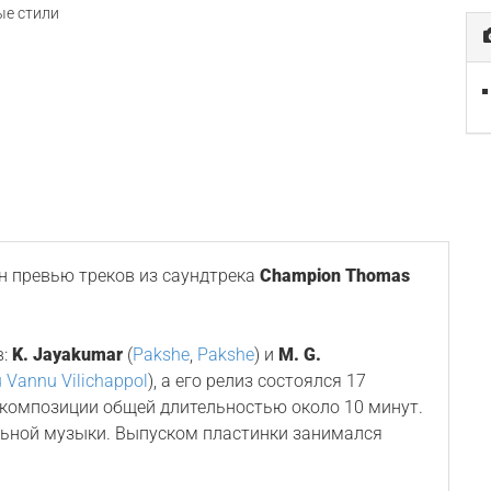
е стили
 превью треков из саундтрека
Champion Thomas
в:
K. Jayakumar
(
Pakshe
,
Pakshe
) и
M. G.
u Vannu Vilichappol
), а его релиз состоялся 17
3 композиции общей длительностью около 10 минут.
льной музыки. Выпуском пластинки занимался