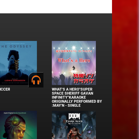
ИССЕЯ
WHAT'S A HERO"SUPER
SPACE SHERIFF GAVAN
INFINITY"KARAOKE
ORIGINALLY PERFORMED BY
:MAY'N - SINGLE