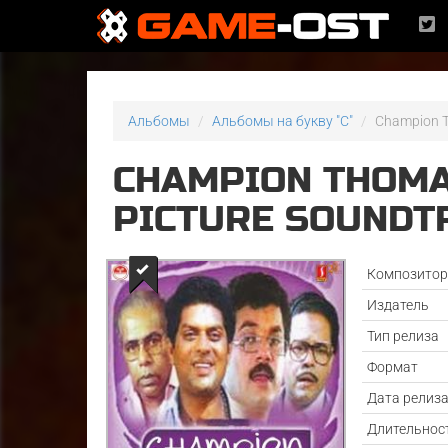
Альбомы
Альбомы на букву "C"
Champion Th
CHAMPION THOMA
PICTURE SOUNDTR
Композито
Издатель
Тип релиза
Формат
Дата релиз
Длительнос