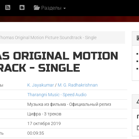
Разделы
omas Original Motion Picture Soundtrack - Single
S ORIGINAL MOTION
ACK - SINGLE
ры
K. Jayakumar
/
M. G. Radhakrishnan
Tharangni Music - Speed Audio
Музыка из фильма - Официальный релиз
Цифра - 3 треков
а
17 октября 2019
ть
00:09:35