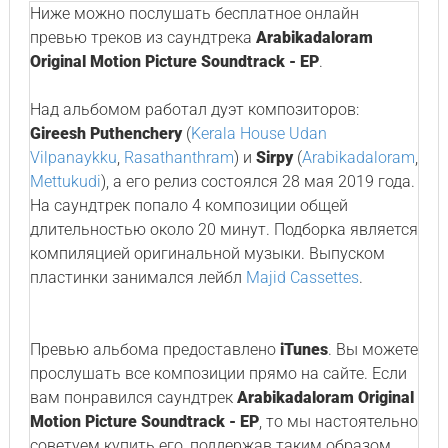
Ниже можно послушать бесплатное онлайн
превью треков из саундтрека
Arabikadaloram
Original Motion Picture Soundtrack - EP
.
Над альбомом работал дуэт композиторов:
Gireesh Puthenchery
(
Kerala House Udan
Vilpanaykku
,
Rasathanthram
) и
Sirpy
(
Arabikadaloram
,
Mettukudi
), а его релиз состоялся 28 мая 2019 года.
На саундтрек попало 4 композиции общей
длительностью около 20 минут. Подборка является
компиляцией оригинальной музыки. Выпуском
пластинки занимался лейбл
Majid Cassettes
.
Превью альбома предоставлено
iTunes
. Вы можете
прослушать все композиции прямо на сайте. Если
вам понравился саундтрек
Arabikadaloram Original
Motion Picture Soundtrack - EP
, то мы настоятельно
советуем купить его, поддержав таким образом