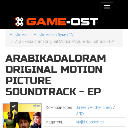
Альбомы
Альбомы на букву "A"
Arabikadaloram Original Motion Picture Soundtrack - EP
ARABIKADALORAM
ORIGINAL MOTION
PICTURE
SOUNDTRACK - EP
Композиторы
Gireesh Puthenchery
/
Sirpy
Издатель
Majid Cassettes