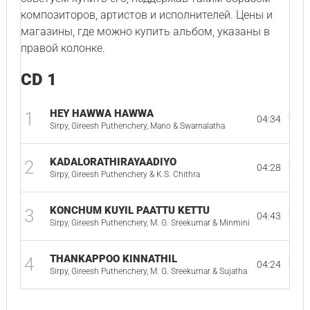
композиторов, артистов и исполнителей. Цены и
магазины, где можно купить альбом, указаны в
правой колонке.
CD 1
HEY HAWWA HAWWA
1
04:34
Sirpy, Gireesh Puthenchery, Mano & Swarnalatha
KADALORATHIRAYAADIYO
2
04:28
Sirpy, Gireesh Puthenchery & K.S. Chithra
KONCHUM KUYIL PAATTU KETTU
3
04:43
Sirpy, Gireesh Puthenchery, M. G. Sreekumar & Minmini
THANKAPPOO KINNATHIL
4
04:24
Sirpy, Gireesh Puthenchery, M. G. Sreekumar & Sujatha