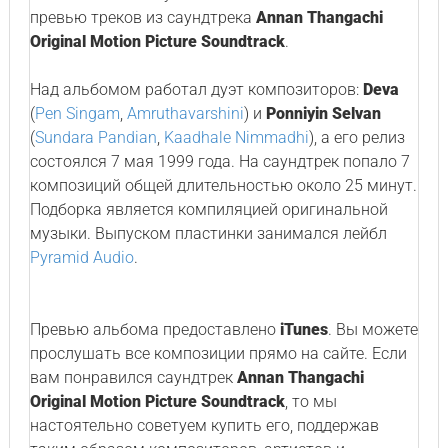
превью треков из саундтрека
Annan Thangachi
Original Motion Picture Soundtrack
.
Над альбомом работал дуэт композиторов:
Deva
(
Pen Singam
,
Amruthavarshini
) и
Ponniyin Selvan
(
Sundara Pandian
,
Kaadhale Nimmadhi
), а его релиз
состоялся 7 мая 1999 года. На саундтрек попало 7
композиций общей длительностью около 25 минут.
Подборка является компиляцией оригинальной
музыки. Выпуском пластинки занимался лейбл
Pyramid Audio
.
Превью альбома предоставлено
iTunes
. Вы можете
прослушать все композиции прямо на сайте. Если
вам понравился саундтрек
Annan Thangachi
Original Motion Picture Soundtrack
, то мы
настоятельно советуем купить его, поддержав