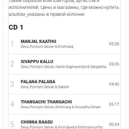
таким образом композиторов, артистов и
исполнителей. Цены и магазины, где можно купить
альбом, указаны в правой колонке.
CD 1
MANJAL KAATHU
1
05:26
Deva, Ponniyin Selvan & Krishnaraj
SIVAPPU KALLU
2
05:05
Deva, Ponniyin Selvan, Harish Raghavendra & Sangeetha
PALANA PALANA
3
04:40
Deva, Ponniyin Selvan & Sabesh
THANGACHI THANGACHI
4
05:17
Deva, Ponniyin Selvan, Krishnaraj & Anuradha Sriram
CHINNA RAASU
5
00:54
Deva, Ponniyin Selvan & Ammapettai Krishnamoorthy