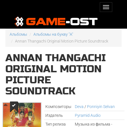
Альбомы
Альбомы на букву "A"
Annan Thangachi Original Motion Picture Soundtrack
ANNAN THANGACHI
ORIGINAL MOTION
PICTURE
SOUNDTRACK
Композиторы
Deva
/
Ponniyin Selvan
Издатель
Pyramid Audio
Тип релиза
Музыка из фильма -